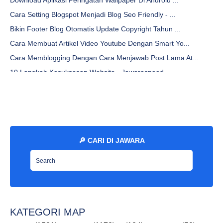
Download Aplikasi Peringatan Wallpaper Di Android ...
Cara Setting Blogspot Menjadi Blog Seo Friendly - ...
Bikin Footer Blog Otomatis Update Copyright Tahun ...
Cara Membuat Artikel Video Youtube Dengan Smart Yo...
Cara Memblogging Dengan Cara Menjawab Post Lama At...
10 Langkah Kesuksesan Website - Jawaraspeed
Cara Mengganti Favicon Blogger Gratis - Jawaraspeed
Cara Membuat Media Kontak Blogspot Dengan Wordpres...
Bikin Website, Blog, Email Dan Keperluan Marketing...
Teknik Urutan Rekomendasi Kelas Situs Web - Jawara...
🔎 CARI DI JAWARA
Pencarian Umum, Kotak Pencarian, Plugin Pencarian,...
Mengatasi Gambar Thumbnail Buram Di Blog - Jawaras...
10 Tips Penting Membuat Situs Anda Responsif - Jaw...
Judul Buku Yang Tak Dikenal Oleh Masyarakat - Jawa...
Cara Menghapus Gambar Di Blogger Untuk Semua Templ...
KATEGORI MAP
Tutorial Cara Membuat Website Responsive TerbaruBo...