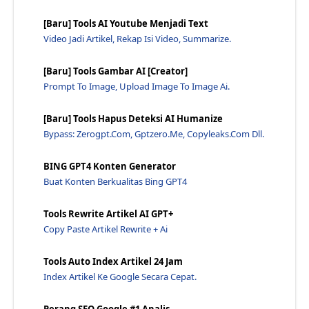
Pendekatan Baru Untuk Pendidikan Bisnis Selama Pan...
Jumat Hitam 2024 - Jawaraspeed
[Baru] Tools AI Youtube Menjadi Text
Video Jadi Artikel, Rekap Isi Video, Summarize.
Cara Mudah Membuat Konten Berkualitas Tinggi Untuk...
Melayani Robot Cache Non Browser Mudah Dengan A - ...
[Baru] Tools Gambar AI [Creator]
5 Kriteria Nama Domain Yang Disukai Google - Jawar...
Prompt To Image, Upload Image To Image Ai.
Trik Seo Terbaru 2022 Untuk Google Google Hingga 2...
[Baru] Tools Hapus Deteksi AI Humanize
Unduh Perangkat Lunak Microsoft Excel - Jawaraspeed
Bypass: Zerogpt.com, Gptzero.me, Copyleaks.com Dll.
7 Cara Menghasilkan Backlink Berkualitas - Jawaras...
3 Cara Menghapus Diagram Sejarah Google Maps Di An...
BING GPT4 Konten Generator
Buat Konten Berkualitas Bing GPT4
Teknik Seo On Page Youtube - Jawaraspeed
Masalah Dengan Google Search Console Dan Alat Webm...
Tools Rewrite Artikel AI GPT+
Apa Itu Ssl? Manfaat Dan Fungsi Ssl Web - Jawaraspeed
Copy Paste Artikel Rewrite + Ai
Apakah Praktik Buruk Menempatkan Konten Kaya Kata ...
Tools Auto Index Artikel 24 Jam
Google Meluncurkan Pengujian Beta Pengujian Hasil ...
Index Artikel Ke Google Secara Cepat.
Pub Sub Hubbub: Peluncuran Pusat Penerbit Google B...
Lengkap Cara Membuat Blog Diandroid - Jawaraspeed