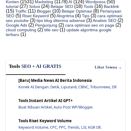
(1531)
(1178)
(124)
(50)
Konten
Marketing
AI
Wordpress
Cara Mengerek Google Talk Dengan Ics Baru - Jawara...
(27)
(24)
(18)
(16)
tutorial
Solusi
Belajar SEO
Tools
Backlink
(15)
(11)
(10)
(8)
Traffic
Blogger
Belajar Optimasi
Pertanyaan
Tips Untuk Situs Drupal yang Berkelanjutan Oleh Mi...
(5)
(5)
(4)
(3)
SEO
Riset Keyword
Alogritma
Tips
cara optimasi
(3)
(3)
(2)
seo youtube
tips blog diterima adsense
Analisis SEO
Apa Perbedaan Antara Platform Jejak dan Lalu Linta...
(2)
(2)
(2)
Google Ads
Pengunjung
cara optimasi seo on page
(2)
(1)
cloud computing
title seo
update algoritma google
Pertemuan Dan Acara Dari Madrid, Spanyol - Jawaras...
(1)
terbaru
Google Search Console: Yang Paling Cepat - Jawaras...
Jaga Pengalaman Halaman Situs Web Anda Dan Unggulk...
Search Console: 10 Laporan Baru, Opsi Segmentasi B...
16 Teknik Seo Dasar Dengan Google Analytics - Jawa...
Tools
SEO + AI GRATIS
Lihat Semua →
5 Cara Membangun Backlink Berkualitas (Apa Yang Ha...
[Baru] Media News AI Berita Indonesia
Prod Cast Unduh Podcast Dari Apple Podcasts Store....
Konek AI Dengan: Detik, Liputan6, CBNC, Tribunnews, Dll
Seo: Pengertian, Manfaat, Sejarah Waktu, Dan Cara ...
Kesalahan Yang Sering Dilakukan Oleh Author Blog U...
Tools Instant Artikel AI GPT+
12 Cara Optimasi Seo On Page Terbaik - Jawaraspeed
Buat Ribuan Artikel, Auto Post WP/Blogger.
Dikoneksi Dengan Ssl Cara Menggunakan Ssl Security...
Tools Riset Keyword Volume
Seo Dan Google Bisnisku: Mengoptimalkan Untuk Bisn...
Keyword Volume, CPC, PPC, Trends, LSI, KGR Dll.