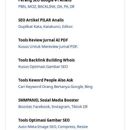
Perang SEO Google #1 Analis
Ikhtisar Pembaruan Perangkat Lunak Sistem Untuk To...
PBN, MOZ, BACKLINK, DA, PA, Dll
Teknik Seo Php, Java Script, Restful Api, Web Serv...
SEO Artikel PILAR Analis
Widget Ua Apa Itu? - Jawaraspeed
Duplikat Kata, Katakunci, Editor.
Cara Menggunakan Schema.Org Untuk Mendapatkan Cupl...
Penjualan Utama Black Friday 2022 - Jawaraspeed
Tools Review Jurnal AI PDF
Kusus Untuk Mereview Jurnal PDF.
Cara Menggunakan Daftar Google Anda dengan Benar D...
Google Off The Record: Cari Terbaru - Jawaraspeed
Tools Backlink Building Whois
50 Tips Seo Plugin Write Yang Akan Membantu Anda L...
Kusus Optimasi Gambar SEO
Seo Friendly Wordpress Menggunakan Plugin Yoast Se...
Tools Keword People Also Ask
Kerangka Skrip Java Mana yang Harus Saya Gunakan J...
Cari Keyword Orang Bertanya Google, Bing
Pelajari 10 Tips Seo Untuk Meningkatkan Ctr (Klik ...
Google Analytics: Fitur Baru, Alat - Jawaraspeed
SMMPANEL Sosial Media Booster
Booster, Facebook, Instagram, Tiktok Dll
13 Tips Seo Yang Membuat Website Menjadi Top Searc...
7 Tips Tentang Apa yang Harus Dilakukan Saat Terja...
Tools Optimasi Gambar SEO
10 Cara Mempercepat Loading Page Widget BloggerOth...
Auto Meta Image SEO, Compress, Resize