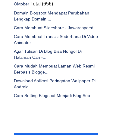
Total (656)
Oktober
Domain Blogspot Mendapat Perubahan
Lengkap Domain ...
Cara Membuat Slideshare - Jawaraspeed
Cara Membuat Transisi Sederhana Di Video
Animator ...
Agar Tulisan Di Blog Bisa Nongol Di
Halaman Cari -...
Cara Mudah Membuat Laman Web Resmi
Berbasis Blogge...
Download Aplikasi Peringatan Wallpaper Di
Android ...
Cara Setting Blogspot Menjadi Blog Seo
Friendly - ...
Bikin Footer Blog Otomatis Update
Copyright Tahun ...
Cara Membuat Artikel Video Youtube
Dengan Smart Yo...