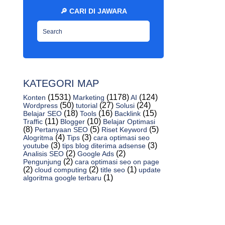
Cara Memblogging Dengan Cara Menjawab
🔎 CARI DI JAWARA
Post Lama At...
10 Langkah Kesuksesan Website -
Jawaraspeed
Cara Mengganti Favicon Blogger Gratis -
Jawaraspeed
Cara Membuat Media Kontak Blogspot
KATEGORI MAP
Dengan Wordpres...
(1531)
(1178)
(124)
Konten
Marketing
AI
(50)
(27)
(24)
Wordpress
tutorial
Solusi
Bikin Website, Blog, Email Dan Keperluan
(18)
(16)
(15)
Belajar SEO
Tools
Backlink
Marketing...
(11)
(10)
Traffic
Blogger
Belajar Optimasi
(8)
(5)
(5)
Pertanyaan SEO
Riset Keyword
Teknik Urutan Rekomendasi Kelas Situs
(4)
(3)
Alogritma
Tips
cara optimasi seo
Web - Jawara...
(3)
(3)
youtube
tips blog diterima adsense
(2)
(2)
Analisis SEO
Google Ads
Pencarian Umum, Kotak Pencarian, Plugin
(2)
Pengunjung
cara optimasi seo on page
Pencarian,...
(2)
(2)
(1)
cloud computing
title seo
update
(1)
algoritma google terbaru
Mengatasi Gambar Thumbnail Buram Di
Blog - Jawaras...
10 Tips Penting Membuat Situs Anda
Responsif - Jaw...