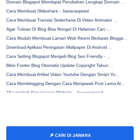
Domain Blogspot Mendapat Perubahan Lengkap Domain ...
Cara Membuat Slideshare - Jawaraspeed
Cara Membuat Transisi Sederhana Di Video Animator ...
Agar Tulisan Di Blog Bisa Nongol Di Halaman Cari -...
Cara Mudah Membuat Laman Web Resmi Berbasis Blogge...
Download Aplikasi Peringatan Wallpaper Di Android ...
Cara Setting Blogspot Menjadi Blog Seo Friendly - ...
Bikin Footer Blog Otomatis Update Copyright Tahun ...
Cara Membuat Artikel Video Youtube Dengan Smart Yo...
Cara Memblogging Dengan Cara Menjawab Post Lama At...
10 Langkah Kesuksesan Website - Jawaraspeed
Cara Mengganti Favicon Blogger Gratis - Jawaraspeed
Cara Membuat Media Kontak Blogspot Dengan Wordpres...
Bikin Website, Blog, Email Dan Keperluan Marketing...
Teknik Urutan Rekomendasi Kelas Situs Web - Jawara...
🔎 CARI DI JAWARA
Pencarian Umum, Kotak Pencarian, Plugin Pencarian,...