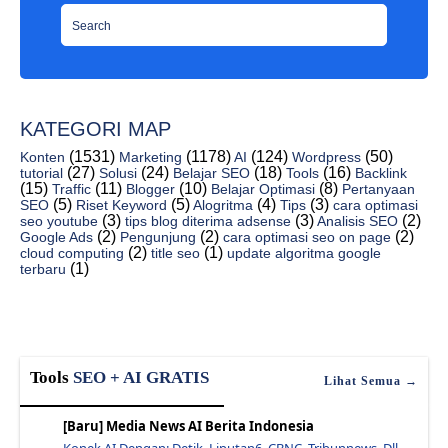
Mengatasi Gambar Thumbnail Buram Di Blog - Jawaras...
10 Tips Penting Membuat Situs Anda Responsif - Jaw...
Judul Buku Yang Tak Dikenal Oleh Masyarakat - Jawa...
Cara Menghapus Gambar Di Blogger Untuk Semua Templ...
KATEGORI MAP
Tutorial Cara Membuat Website Responsive TerbaruBo...
(1531)
(1178)
(124)
(50)
Konten
Marketing
AI
Wordpress
Cara Mengerek Google Talk Dengan Ics Baru - Jawara...
(27)
(24)
(18)
(16)
tutorial
Solusi
Belajar SEO
Tools
Backlink
(15)
(11)
(10)
(8)
Traffic
Blogger
Belajar Optimasi
Pertanyaan
Tips Untuk Situs Drupal yang Berkelanjutan Oleh Mi...
(5)
(5)
(4)
(3)
SEO
Riset Keyword
Alogritma
Tips
cara optimasi
(3)
(3)
(2)
seo youtube
tips blog diterima adsense
Analisis SEO
Apa Perbedaan Antara Platform Jejak dan Lalu Linta...
(2)
(2)
(2)
Google Ads
Pengunjung
cara optimasi seo on page
(2)
(1)
cloud computing
title seo
update algoritma google
Pertemuan Dan Acara Dari Madrid, Spanyol - Jawaras...
(1)
terbaru
Google Search Console: Yang Paling Cepat - Jawaras...
Jaga Pengalaman Halaman Situs Web Anda Dan Unggulk...
Search Console: 10 Laporan Baru, Opsi Segmentasi B...
16 Teknik Seo Dasar Dengan Google Analytics - Jawa...
Tools
SEO + AI GRATIS
Lihat Semua →
5 Cara Membangun Backlink Berkualitas (Apa Yang Ha...
[Baru] Media News AI Berita Indonesia
Prod Cast Unduh Podcast Dari Apple Podcasts Store....