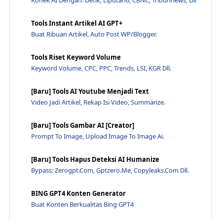
Konek AI Dengan: Detik, Liputan6, CBNC, Tribunnews, Dll
Seo: Pengertian, Manfaat, Sejarah Waktu, Dan Cara ...
Kesalahan Yang Sering Dilakukan Oleh Author Blog U...
Tools Instant Artikel AI GPT+
12 Cara Optimasi Seo On Page Terbaik - Jawaraspeed
Buat Ribuan Artikel, Auto Post WP/Blogger.
Dikoneksi Dengan Ssl Cara Menggunakan Ssl Security...
Tools Riset Keyword Volume
Seo Dan Google Bisnisku: Mengoptimalkan Untuk Bisn...
Keyword Volume, CPC, PPC, Trends, LSI, KGR Dll.
Pendekatan Baru Untuk Pendidikan Bisnis Selama Pan...
Jumat Hitam 2024 - Jawaraspeed
[Baru] Tools AI Youtube Menjadi Text
Video Jadi Artikel, Rekap Isi Video, Summarize.
Cara Mudah Membuat Konten Berkualitas Tinggi Untuk...
Melayani Robot Cache Non Browser Mudah Dengan A - ...
[Baru] Tools Gambar AI [Creator]
5 Kriteria Nama Domain Yang Disukai Google - Jawar...
Prompt To Image, Upload Image To Image Ai.
Trik Seo Terbaru 2022 Untuk Google Google Hingga 2...
[Baru] Tools Hapus Deteksi AI Humanize
Unduh Perangkat Lunak Microsoft Excel - Jawaraspeed
Bypass: Zerogpt.com, Gptzero.me, Copyleaks.com Dll.
7 Cara Menghasilkan Backlink Berkualitas - Jawaras...
3 Cara Menghapus Diagram Sejarah Google Maps Di An...
BING GPT4 Konten Generator
Buat Konten Berkualitas Bing GPT4
Teknik Seo On Page Youtube - Jawaraspeed
Masalah Dengan Google Search Console Dan Alat Webm...