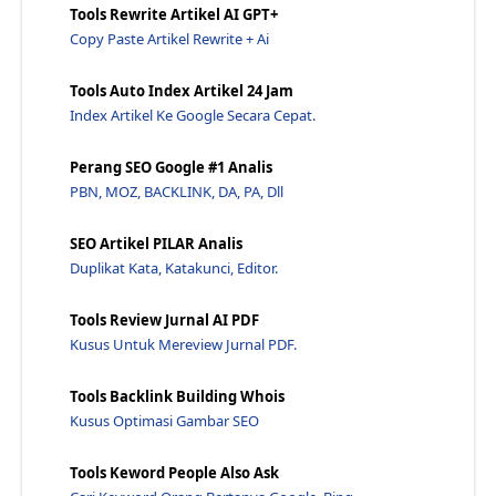
Tools Rewrite Artikel AI GPT+
Apa Itu Ssl? Manfaat Dan Fungsi Ssl Web - Jawaraspeed
Copy Paste Artikel Rewrite + Ai
Apakah Praktik Buruk Menempatkan Konten Kaya Kata ...
Tools Auto Index Artikel 24 Jam
Google Meluncurkan Pengujian Beta Pengujian Hasil ...
Index Artikel Ke Google Secara Cepat.
Pub Sub Hubbub: Peluncuran Pusat Penerbit Google B...
Lengkap Cara Membuat Blog Diandroid - Jawaraspeed
Perang SEO Google #1 Analis
Ikhtisar Pembaruan Perangkat Lunak Sistem Untuk To...
PBN, MOZ, BACKLINK, DA, PA, Dll
Teknik Seo Php, Java Script, Restful Api, Web Serv...
SEO Artikel PILAR Analis
Widget Ua Apa Itu? - Jawaraspeed
Duplikat Kata, Katakunci, Editor.
Cara Menggunakan Schema.Org Untuk Mendapatkan Cupl...
Penjualan Utama Black Friday 2022 - Jawaraspeed
Tools Review Jurnal AI PDF
Kusus Untuk Mereview Jurnal PDF.
Cara Menggunakan Daftar Google Anda dengan Benar D...
Google Off The Record: Cari Terbaru - Jawaraspeed
Tools Backlink Building Whois
50 Tips Seo Plugin Write Yang Akan Membantu Anda L...
Kusus Optimasi Gambar SEO
Seo Friendly Wordpress Menggunakan Plugin Yoast Se...
Tools Keword People Also Ask
Kerangka Skrip Java Mana yang Harus Saya Gunakan J...