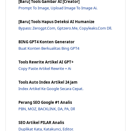
[Baru] Tools Gambar AI [Creator]
5 Kriteria Nama Domain Yang Disukai Google - Jawar...
Prompt To Image, Upload Image To Image Ai.
Trik Seo Terbaru 2022 Untuk Google Google Hingga 2...
[Baru] Tools Hapus Deteksi AI Humanize
Unduh Perangkat Lunak Microsoft Excel - Jawaraspeed
Bypass: Zerogpt.com, Gptzero.me, Copyleaks.com Dll.
7 Cara Menghasilkan Backlink Berkualitas - Jawaras...
3 Cara Menghapus Diagram Sejarah Google Maps Di An...
BING GPT4 Konten Generator
Buat Konten Berkualitas Bing GPT4
Teknik Seo On Page Youtube - Jawaraspeed
Masalah Dengan Google Search Console Dan Alat Webm...
Tools Rewrite Artikel AI GPT+
Apa Itu Ssl? Manfaat Dan Fungsi Ssl Web - Jawaraspeed
Copy Paste Artikel Rewrite + Ai
Apakah Praktik Buruk Menempatkan Konten Kaya Kata ...
Tools Auto Index Artikel 24 Jam
Google Meluncurkan Pengujian Beta Pengujian Hasil ...
Index Artikel Ke Google Secara Cepat.
Pub Sub Hubbub: Peluncuran Pusat Penerbit Google B...
Lengkap Cara Membuat Blog Diandroid - Jawaraspeed
Perang SEO Google #1 Analis
Ikhtisar Pembaruan Perangkat Lunak Sistem Untuk To...
PBN, MOZ, BACKLINK, DA, PA, Dll
Teknik Seo Php, Java Script, Restful Api, Web Serv...
SEO Artikel PILAR Analis
Widget Ua Apa Itu? - Jawaraspeed
Duplikat Kata, Katakunci, Editor.