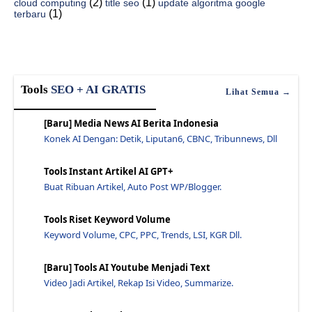
(2)
(1)
cloud computing
title seo
update algoritma google
Pertemuan Dan Acara Dari Madrid, Spanyol - Jawaras...
(1)
terbaru
Google Search Console: Yang Paling Cepat - Jawaras...
Jaga Pengalaman Halaman Situs Web Anda Dan Unggulk...
Search Console: 10 Laporan Baru, Opsi Segmentasi B...
16 Teknik Seo Dasar Dengan Google Analytics - Jawa...
Tools
SEO + AI GRATIS
Lihat Semua →
5 Cara Membangun Backlink Berkualitas (Apa Yang Ha...
[Baru] Media News AI Berita Indonesia
Prod Cast Unduh Podcast Dari Apple Podcasts Store....
Konek AI Dengan: Detik, Liputan6, CBNC, Tribunnews, Dll
Seo: Pengertian, Manfaat, Sejarah Waktu, Dan Cara ...
Kesalahan Yang Sering Dilakukan Oleh Author Blog U...
Tools Instant Artikel AI GPT+
12 Cara Optimasi Seo On Page Terbaik - Jawaraspeed
Buat Ribuan Artikel, Auto Post WP/Blogger.
Dikoneksi Dengan Ssl Cara Menggunakan Ssl Security...
Tools Riset Keyword Volume
Seo Dan Google Bisnisku: Mengoptimalkan Untuk Bisn...
Keyword Volume, CPC, PPC, Trends, LSI, KGR Dll.
Pendekatan Baru Untuk Pendidikan Bisnis Selama Pan...
Jumat Hitam 2024 - Jawaraspeed
[Baru] Tools AI Youtube Menjadi Text
Video Jadi Artikel, Rekap Isi Video, Summarize.
Cara Mudah Membuat Konten Berkualitas Tinggi Untuk...
Melayani Robot Cache Non Browser Mudah Dengan A - ...