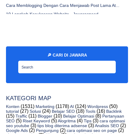
Cara Memblogging Dengan Cara Menjawab Post Lama At...
10 Langkah Kesuksesan Website - Jawaraspeed
Cara Mengganti Favicon Blogger Gratis - Jawaraspeed
Cara Membuat Media Kontak Blogspot Dengan Wordpres...
Bikin Website, Blog, Email Dan Keperluan Marketing...
Teknik Urutan Rekomendasi Kelas Situs Web - Jawara...
🔎 CARI DI JAWARA
Pencarian Umum, Kotak Pencarian, Plugin Pencarian,...
Mengatasi Gambar Thumbnail Buram Di Blog - Jawaras...
10 Tips Penting Membuat Situs Anda Responsif - Jaw...
Judul Buku Yang Tak Dikenal Oleh Masyarakat - Jawa...
Cara Menghapus Gambar Di Blogger Untuk Semua Templ...
KATEGORI MAP
Tutorial Cara Membuat Website Responsive TerbaruBo...
(1531)
(1178)
(124)
(50)
Konten
Marketing
AI
Wordpress
Cara Mengerek Google Talk Dengan Ics Baru - Jawara...
(27)
(24)
(18)
(16)
tutorial
Solusi
Belajar SEO
Tools
Backlink
(15)
(11)
(10)
(8)
Traffic
Blogger
Belajar Optimasi
Pertanyaan
Tips Untuk Situs Drupal yang Berkelanjutan Oleh Mi...
(5)
(5)
(4)
(3)
SEO
Riset Keyword
Alogritma
Tips
cara optimasi
(3)
(3)
(2)
seo youtube
tips blog diterima adsense
Analisis SEO
Apa Perbedaan Antara Platform Jejak dan Lalu Linta...
(2)
(2)
(2)
Google Ads
Pengunjung
cara optimasi seo on page