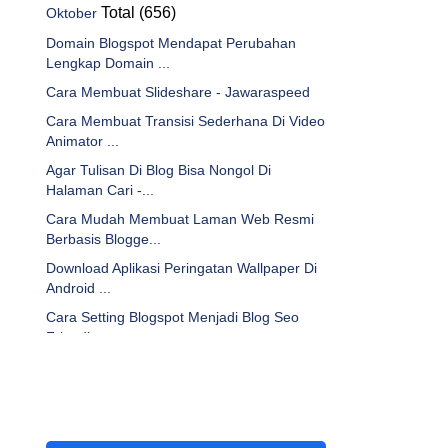
Total (656)
Oktober
Domain Blogspot Mendapat Perubahan
Lengkap Domain ...
Cara Membuat Slideshare - Jawaraspeed
Cara Membuat Transisi Sederhana Di Video
Animator ...
Agar Tulisan Di Blog Bisa Nongol Di
Halaman Cari -...
Cara Mudah Membuat Laman Web Resmi
Berbasis Blogge...
Download Aplikasi Peringatan Wallpaper Di
Android ...
Cara Setting Blogspot Menjadi Blog Seo
Friendly - ...
Bikin Footer Blog Otomatis Update
Copyright Tahun ...
Cara Membuat Artikel Video Youtube
Dengan Smart Yo...