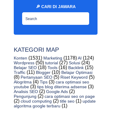
Cara Memblogging Dengan Cara Menjawab
🔎 CARI DI JAWARA
Post Lama At...
10 Langkah Kesuksesan Website -
Jawaraspeed
Cara Mengganti Favicon Blogger Gratis -
Jawaraspeed
Cara Membuat Media Kontak Blogspot
KATEGORI MAP
Dengan Wordpres...
(1531)
(1178)
(124)
Konten
Marketing
AI
(50)
(27)
(24)
Wordpress
tutorial
Solusi
Bikin Website, Blog, Email Dan Keperluan
(18)
(16)
(15)
Belajar SEO
Tools
Backlink
Marketing...
(11)
(10)
Traffic
Blogger
Belajar Optimasi
(8)
(5)
(5)
Pertanyaan SEO
Riset Keyword
Teknik Urutan Rekomendasi Kelas Situs
(4)
(3)
Alogritma
Tips
cara optimasi seo
Web - Jawara...
(3)
(3)
youtube
tips blog diterima adsense
(2)
(2)
Analisis SEO
Google Ads
Pencarian Umum, Kotak Pencarian, Plugin
(2)
Pengunjung
cara optimasi seo on page
Pencarian,...
(2)
(2)
(1)
cloud computing
title seo
update
(1)
algoritma google terbaru
Mengatasi Gambar Thumbnail Buram Di
Blog - Jawaras...
10 Tips Penting Membuat Situs Anda
Responsif - Jaw...