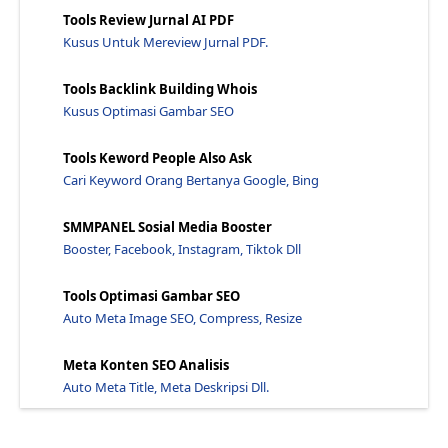
Apa Yang Dimaksud Dengan Ctr? - Jawaraspeed
Tools Review Jurnal AI PDF
Keyword Pada Google Ads Memiliki Jenis Tipe Apa?
Kusus Untuk Mereview Jurnal PDF.
Apa Yang Dimaksud Dengan Broad Keyword? - Jawaraspeed
Tools Backlink Building Whois
Jelaskan Apa Yang Dimaksud Dengan Exact Match?
Kusus Optimasi Gambar SEO
Bagaimana Jika Pin Adsense Tidak Kunjung Datang? -...
Cara Mengambil Surat Google Adsense Di Kantor Pos ...
Tools Keword People Also Ask
Cari Keyword Orang Bertanya Google, Bing
Kapan Pin Adsense Youtube Dikirim - Jawaraspeed
Kapan Uang Masuk Ke Google Adsense? - Jawaraspeed
SMMPANEL Sosial Media Booster
Pembayaran Google Adsense Lewat Apa? - Jawaraspeed
Booster, Facebook, Instagram, Tiktok Dll
Cara Membuat Artikel Di Google Adsense - Jawaraspeed
Tools Optimasi Gambar SEO
Apa Saja Yang Bisa Di Google Adsense? - Jawaraspeed
Auto Meta Image SEO, Compress, Resize
Apa Yang Dimaksud Dengan Adsense For Content? - Ja...
Hilangkan Resource Yang Memblokir Render - Jawaras...
Meta Konten SEO Analisis
Blog Pribadi Isinya Apa, Apa Saja Yang Bisa Dituli...
Auto Meta Title, Meta Deskripsi Dll.
Apa Saja Contoh Blog? Dan Bagaimana Cara Postingnya.
Apa Saja Konten Blogger Yang Menarik Bagi Pembaca?