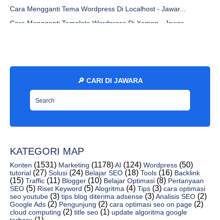
Cara Mengganti Tema Wordpress Di Localhost - Jawar...
Cara Mengganti Template Wordpress Di Xampp - Jawar...
Cara Upload Dan Mengubah Tema Wordpress Secara Gratis
Apakah Mengambil Theme Wordpress Orang Lain Aman -...
Apa Yang Dimaksud Dengan Tema Wordpress? Kusus Pemula
Bagaimana Cara Mendapatkan Theme Atau Template Wor...
🔎 CARI DI JAWARA
Alat Untuk Rephrase Tulisan Artikel Online Indones...
Mesin Pencari Yang Sering Digunakan Untuk Beriklan...
Konsep Dan Trik Membuat Iklan Online Menggunakan S...
Mengapa Ppc Sering Digunakan Pengusaha Untuk Mengi...
KATEGORI MAP
Cara Menggunakan Iklan Ppc Agar Efektif Dan Tepat ...
(1531)
(1178)
(124)
(50)
Konten
Marketing
AI
Wordpress
Apa Itu Iklan Ppc Dalam Bisnis Online? - Jawaraspeed
(27)
(24)
(18)
(16)
tutorial
Solusi
Belajar SEO
Tools
Backlink
Cara Memasang Iklan Ppc Berikut Contoh Iklan Ppc P...
(15)
(11)
(10)
(8)
Traffic
Blogger
Belajar Optimasi
Pertanyaan
(5)
(5)
(4)
(3)
SEO
Riset Keyword
Alogritma
Tips
cara optimasi
Bagaimana Cara Kerja Sistem Ppc Dan Jenis Iklan Pp...
(3)
(3)
(2)
seo youtube
tips blog diterima adsense
Analisis SEO
(2)
(2)
(2)
Google Ads
Pengunjung
cara optimasi seo on page
Apa Contoh Dari Ppc Di Google Ads? - Jawaraspeed
(2)
(1)
cloud computing
title seo
update algoritma google
(1)