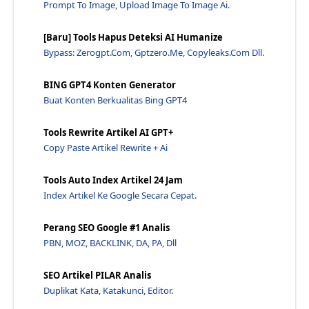
Prompt To Image, Upload Image To Image Ai.
Bagaimana Cara Memasukan Kata Kunci Yang Baik Dala...
Apa Itu Keyword Dalam Artikel? Kenapa Kata Kunci P...
[Baru] Tools Hapus Deteksi AI Humanize
Bypass: Zerogpt.com, Gptzero.me, Copyleaks.com Dll.
Apa Nama Aplikasi Yang Bisa Kita Gunakan Untuk Res...
Tools Untuk Mengambil Data Yang Diperlukan Untuk M...
BING GPT4 Konten Generator
Bagaimana Cara Mencari Kompetitor? - Tehnik Analis...
Buat Konten Berkualitas Bing GPT4
Google Site Verification? Google Analytics Dan Goo...
Tools Rewrite Artikel AI GPT+
Apa Itu Cumulative Layout Shift Atau Cls?
Copy Paste Artikel Rewrite + Ai
Apa Yang Dimaksud Dengan Lcp Largest Contentful Pa...
Cost Per Result Itu Apa? Penjelasan Jawaraspeed
Tools Auto Index Artikel 24 Jam
Ctr Yang Bagus Fb Ads - Penjelasan Jawaraspeed
Index Artikel Ke Google Secara Cepat.
Click Through Rate Adalah - Penjelasan Jawaraspeed
Perang SEO Google #1 Analis
Cara Meningkatkan Ctr Google Ads - Jawaraspeed
PBN, MOZ, BACKLINK, DA, PA, Dll
Kenapa Ctr Penting? - Penjelasan Jawaraspeed
Apa Yang Dimaksud Dengan Ctr Dan Cta? - Jawaraspeed
SEO Artikel PILAR Analis
Duplikat Kata, Katakunci, Editor.
Berapa Nilai Ctr Yang Baik? - Jawaraspeed