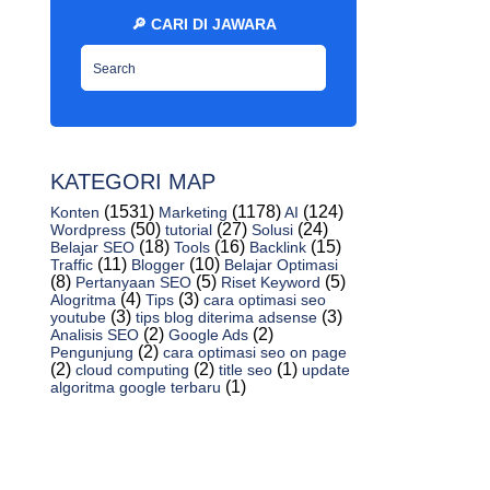
Kenapa Tema Wordpress Tidak Mau
🔎 CARI DI JAWARA
Berubah? - Jawaras...
Cara Mengganti Tema Wordpress Di
Localhost - Jawar...
Cara Mengganti Template Wordpress Di
Xampp - Jawar...
Cara Upload Dan Mengubah Tema
KATEGORI MAP
Wordpress Secara Gratis
(1531)
(1178)
(124)
Konten
Marketing
AI
Apakah Mengambil Theme Wordpress
(50)
(27)
(24)
Wordpress
tutorial
Solusi
Orang Lain Aman -...
(18)
(16)
(15)
Belajar SEO
Tools
Backlink
(11)
(10)
Traffic
Blogger
Belajar Optimasi
Apa Yang Dimaksud Dengan Tema
(8)
(5)
(5)
Pertanyaan SEO
Riset Keyword
Wordpress? Kusus Pemula
(4)
(3)
Alogritma
Tips
cara optimasi seo
(3)
(3)
youtube
tips blog diterima adsense
Bagaimana Cara Mendapatkan Theme Atau
(2)
(2)
Analisis SEO
Google Ads
Template Wor...
(2)
Pengunjung
cara optimasi seo on page
(2)
(2)
(1)
cloud computing
title seo
update
Alat Untuk Rephrase Tulisan Artikel Online
(1)
algoritma google terbaru
Indones...
Mesin Pencari Yang Sering Digunakan
Untuk Beriklan...