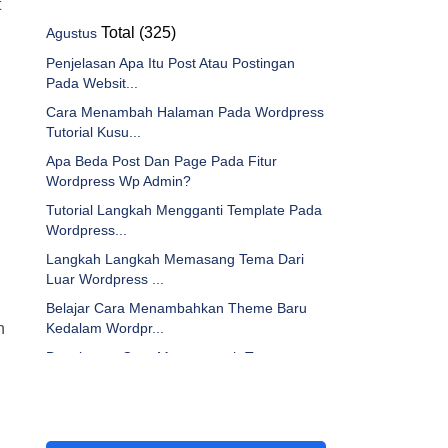
t
Total (325)
Agustus
Penjelasan Apa Itu Post Atau Postingan
Pada Websit...
Cara Menambah Halaman Pada Wordpress
Tutorial Kusu...
Apa Beda Post Dan Page Pada Fitur
Wordpress Wp Admin?
Tutorial Langkah Mengganti Template Pada
Wordpress...
Langkah Langkah Memasang Tema Dari
Luar Wordpress ...
Belajar Cara Menambahkan Theme Baru
n
Kedalam Wordpr...
Bagaimana Cara Mengunggah Tema
Wordpress Di Cpanel...
Apa Saja Yang Bisa Diubah Melalui Menu
Customize T...