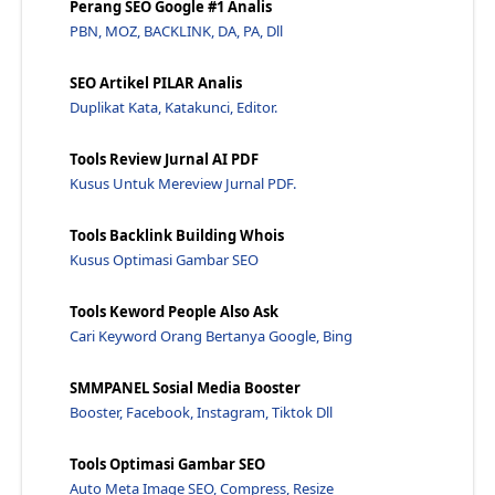
Perang SEO Google #1 Analis
Cara Meningkatkan Ctr Google Ads - Jawaraspeed
PBN, MOZ, BACKLINK, DA, PA, Dll
Kenapa Ctr Penting? - Penjelasan Jawaraspeed
Apa Yang Dimaksud Dengan Ctr Dan Cta? - Jawaraspeed
SEO Artikel PILAR Analis
Duplikat Kata, Katakunci, Editor.
Berapa Nilai Ctr Yang Baik? - Jawaraspeed
Apa Yang Dimaksud Dengan Ctr? - Jawaraspeed
Tools Review Jurnal AI PDF
Keyword Pada Google Ads Memiliki Jenis Tipe Apa?
Kusus Untuk Mereview Jurnal PDF.
Apa Yang Dimaksud Dengan Broad Keyword? - Jawaraspeed
Tools Backlink Building Whois
Jelaskan Apa Yang Dimaksud Dengan Exact Match?
Kusus Optimasi Gambar SEO
Bagaimana Jika Pin Adsense Tidak Kunjung Datang? -...
Cara Mengambil Surat Google Adsense Di Kantor Pos ...
Tools Keword People Also Ask
Cari Keyword Orang Bertanya Google, Bing
Kapan Pin Adsense Youtube Dikirim - Jawaraspeed
Kapan Uang Masuk Ke Google Adsense? - Jawaraspeed
SMMPANEL Sosial Media Booster
Pembayaran Google Adsense Lewat Apa? - Jawaraspeed
Booster, Facebook, Instagram, Tiktok Dll
Cara Membuat Artikel Di Google Adsense - Jawaraspeed
Tools Optimasi Gambar SEO
Apa Saja Yang Bisa Di Google Adsense? - Jawaraspeed
Auto Meta Image SEO, Compress, Resize