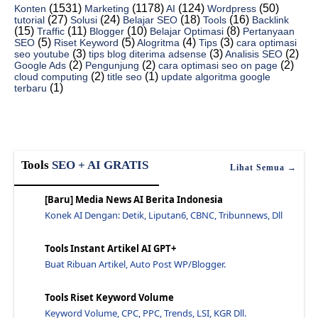
(1531)
(1178)
(124)
(50)
Konten
Marketing
AI
Wordpress
Apa Itu Iklan Ppc Dalam Bisnis Online? - Jawaraspeed
(27)
(24)
(18)
(16)
tutorial
Solusi
Belajar SEO
Tools
Backlink
Cara Memasang Iklan Ppc Berikut Contoh Iklan Ppc P...
(15)
(11)
(10)
(8)
Traffic
Blogger
Belajar Optimasi
Pertanyaan
(5)
(5)
(4)
(3)
SEO
Riset Keyword
Alogritma
Tips
cara optimasi
Bagaimana Cara Kerja Sistem Ppc Dan Jenis Iklan Pp...
(3)
(3)
(2)
seo youtube
tips blog diterima adsense
Analisis SEO
(2)
(2)
(2)
Google Ads
Pengunjung
cara optimasi seo on page
Apa Contoh Dari Ppc Di Google Ads? - Jawaraspeed
(2)
(1)
cloud computing
title seo
update algoritma google
(1)
terbaru
Bagaimana Cara Mengoptimasi Ppc? Agar Banyak Klik ...
Cara Mendapatkan Backlink Dari Kompetitor - Jawara...
Jelaskan Seo On Page Dan Seo Off Page Adalah - Jaw...
Apa Saja 5 Cara Kerja Seo Secara Urut? - Jawaraspeed
Tools
SEO + AI GRATIS
Lihat Semua →
Apa Yang Dimaksud Optimasi Seo On Page Pada Judul ...
Apa Yang Dimaksud Keyword Jenis Informasional? - J...
[Baru] Media News AI Berita Indonesia
Konek AI Dengan: Detik, Liputan6, CBNC, Tribunnews, Dll
Bagaimana Agar Hasil Pencarian Jelas Dan Detail - ...
Cara Melakukan Pencarian Kata Kunci Yang Tepat Unt...
Tools Instant Artikel AI GPT+
Kelebihan Dan Fungsi Menggunakan On Page Seo Pada ...
Buat Ribuan Artikel, Auto Post WP/Blogger.
Pelajari Perbedaan Artikel Yang Menggunakan Seo At...
Tools Riset Keyword Volume
Apa Saja Tujuan Dari Seo Dan Jelaskan Mengapa Haru...
Keyword Volume, CPC, PPC, Trends, LSI, KGR Dll.