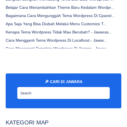
Belajar Cara Menambahkan Theme Baru Kedalam Wordpr...
Bagaimana Cara Mengunggah Tema Wordpress Di Cpanel...
Apa Saja Yang Bisa Diubah Melalui Menu Customize T...
Kenapa Tema Wordpress Tidak Mau Berubah? - Jawaras...
Cara Mengganti Tema Wordpress Di Localhost - Jawar...
Cara Mengganti Template Wordpress Di Xampp - Jawar...
Cara Upload Dan Mengubah Tema Wordpress Secara Gratis
Apakah Mengambil Theme Wordpress Orang Lain Aman -...
Apa Yang Dimaksud Dengan Tema Wordpress? Kusus Pemula
Bagaimana Cara Mendapatkan Theme Atau Template Wor...
🔎 CARI DI JAWARA
Alat Untuk Rephrase Tulisan Artikel Online Indones...
Mesin Pencari Yang Sering Digunakan Untuk Beriklan...
Konsep Dan Trik Membuat Iklan Online Menggunakan S...
Mengapa Ppc Sering Digunakan Pengusaha Untuk Mengi...
KATEGORI MAP
Cara Menggunakan Iklan Ppc Agar Efektif Dan Tepat ...