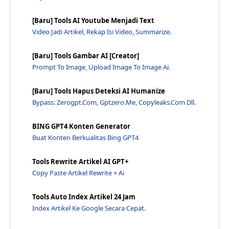
Apa Manfaat Penerapan Seo Bagi Online Marketing? -...
Mengapa Kita Wajib Melakukan Riset Kata Kunci Dahu...
[Baru] Tools AI Youtube Menjadi Text
Apa Yang Dimaksud Kata Kunci Dalam Internet? - Jaw...
Video Jadi Artikel, Rekap Isi Video, Summarize.
Apa Kata Kunci Dari Masalah? - Jawaraspeed
[Baru] Tools Gambar AI [Creator]
Sebutkan 5 Contoh Kata Kunci Panjang! Long Tail Ke...
Prompt To Image, Upload Image To Image Ai.
Bagaimana Cara Memasukan Kata Kunci Yang Baik Dala...
Apa Itu Keyword Dalam Artikel? Kenapa Kata Kunci P...
[Baru] Tools Hapus Deteksi AI Humanize
Bypass: Zerogpt.com, Gptzero.me, Copyleaks.com Dll.
Apa Nama Aplikasi Yang Bisa Kita Gunakan Untuk Res...
Tools Untuk Mengambil Data Yang Diperlukan Untuk M...
BING GPT4 Konten Generator
Bagaimana Cara Mencari Kompetitor? - Tehnik Analis...
Buat Konten Berkualitas Bing GPT4
Google Site Verification? Google Analytics Dan Goo...
Tools Rewrite Artikel AI GPT+
Apa Itu Cumulative Layout Shift Atau Cls?
Copy Paste Artikel Rewrite + Ai
Apa Yang Dimaksud Dengan Lcp Largest Contentful Pa...
Cost Per Result Itu Apa? Penjelasan Jawaraspeed
Tools Auto Index Artikel 24 Jam
Ctr Yang Bagus Fb Ads - Penjelasan Jawaraspeed
Index Artikel Ke Google Secara Cepat.
Click Through Rate Adalah - Penjelasan Jawaraspeed