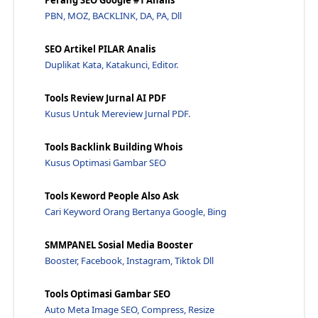
Perang SEO Google #1 Analis
PBN, MOZ, BACKLINK, DA, PA, Dll
Cara Memilih Hosting Untuk Keperluan Website Pemer...
Cara Cek Kecepatan VPS Linux Ubuntu dan Debian Lew...
SEO Artikel PILAR Analis
Cara Pasang dan Mengarahkan Subdomain Ke Penyedia ...
Duplikat Kata, Katakunci, Editor.
Contoh Top Level Domain Bagi Pembisnis Online 2023...
Tools Review Jurnal AI PDF
Cara Membuat VPS Reboot Otomatis Secara Aman dan M...
Kusus Untuk Mereview Jurnal PDF.
cPanel Atau Webuzo, Manakah Terbaik Untuk Hosting ...
Cara Migrasi Website Wix ke WordPress Terbaru 2023...
Tools Backlink Building Whois
Kusus Optimasi Gambar SEO
Apa Itu Second Level Domain? Bagaimana Cara Menemu...
Cara Install Mikrotik di VPS Indonesia Yang Hargan...
Tools Keword People Also Ask
Cara Memilih CyberPanel Terbaik Untuk Hosting - Ja...
Cari Keyword Orang Bertanya Google, Bing
Kumpulan Daftar Hosting Gratis Lengkap 2023 - Jawa...
SMMPANEL Sosial Media Booster
Cara Mengetahui IP Address Pada Laptop dan HP Andr...
Booster, Facebook, Instagram, Tiktok Dll
Pengertian DirectAdmin Control Pada cPanel Hosting...
9+ Keunggulan Domain Berbayar VS Domain Gratisan -...
Tools Optimasi Gambar SEO
Wajib Tau Perbedaan VPS Dengan Dedicated Server Ba...
Auto Meta Image SEO, Compress, Resize