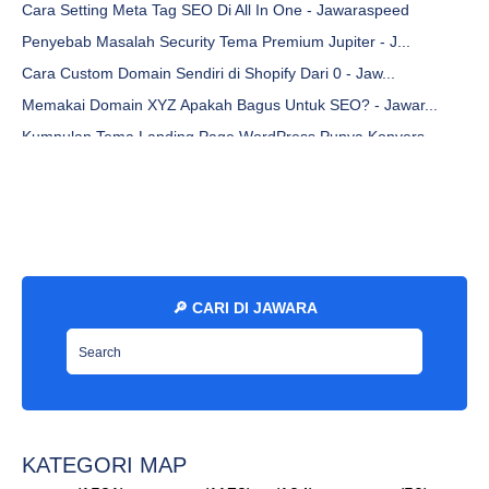
Cara Setting Meta Tag SEO Di All In One - Jawaraspeed
Penyebab Masalah Security Tema Premium Jupiter - J...
Cara Custom Domain Sendiri di Shopify Dari 0 - Jaw...
Memakai Domain XYZ Apakah Bagus Untuk SEO? - Jawar...
Kumpulan Tema Landing Page WordPress Punya Konvers...
Apa itu Foreverjs? Cara Run Nodejs Pakai Forever N...
Cara Login Pada Gmail yang Lupa Password - Jawaras...
Penyebab Masalah Error Cannot modify header - Jawa...
Cara MengClone Project Laravel dari GIT atau Githu...
Cara Mematikan Form Komentar Pada WordPress - Jawa...
🔎 CARI DI JAWARA
Cara Membuat Email Sendiri Menggunakan Domain Webs...
Cara Ganti Judul Database Default Pada WordPress -...
Keuntungan Domain dot STORE Bagi Toko Online - Jaw...
Sebarapa Cepat Performa Kecepatan Server Cloud Hos...
Cara Memperbaiki Masalah Hotlinking Atau Hotlink P...
KATEGORI MAP
Cara Cepat Uninstall Webuzo di VPS Linux Ubuntu - ...