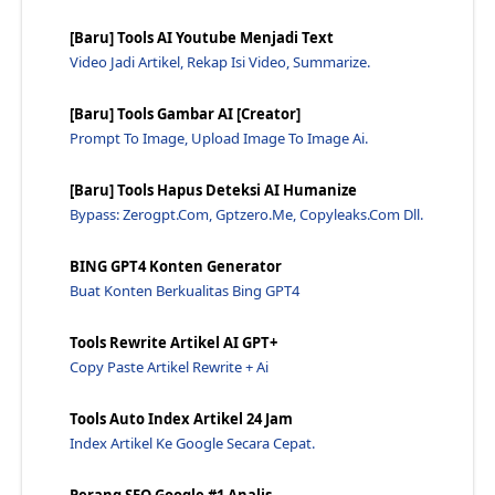
Cara Dedicated Hosting Kusus Pemula Simple Dan Mud...
[Baru] Tools AI Youtube Menjadi Text
Cara Riset Hostadvice Jenis Hosting Untuk Website ...
Video Jadi Artikel, Rekap Isi Video, Summarize.
Cara Agar Bisa Mengembalikan Ip Address Yang Diblo...
Tips Menghapus Index Php Di Website Codeigniter - ...
[Baru] Tools Gambar AI [Creator]
Prompt To Image, Upload Image To Image Ai.
Cara Mudah Mengirim Email Dan Setting Plugin Smtp ...
Cara Bikin Link Download Website Di Hosting Sendir...
[Baru] Tools Hapus Deteksi AI Humanize
5 Contoh Ciri-Ciri Link Phising Hacker Berbahaya
Bypass: Zerogpt.com, Gptzero.me, Copyleaks.com Dll.
Kumpulan Nama Nama Tools AI Terbaru 2023
BING GPT4 Konten Generator
Kekurangan Shared Hosting Bagi Website Toko Online...
Buat Konten Berkualitas Bing GPT4
LiteSpeed dan Apache Mana Yang Lebih Cepat? Ini Pe...
Hati Hati Bandwidth Hosting Bisa Menyebabkan Websi...
Tools Rewrite Artikel AI GPT+
Apakah Bandwidth Hosting Bisa Menurunkan Kecepatan...
Copy Paste Artikel Rewrite + Ai
Manfaat Hosting IIX Bagaimana Cara Menggunakannya?...
Tools Auto Index Artikel 24 Jam
Pengertian cPanel Dengan SPanel Manakah Yang Lebih...
Index Artikel Ke Google Secara Cepat.
Cara Deploy Website Dengan Ruby on Rails di VPS - ...
Mending Pilih Web Hosting Wordpress Atau CMS Blogg...