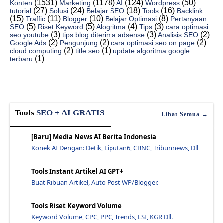
(1531)
(1178)
(124)
(50)
Konten
Marketing
AI
Wordpress
(27)
(24)
(18)
(16)
tutorial
Solusi
Belajar SEO
Tools
Backlink
Cara Mengatasi WP Admin Error Tidak Bisa di buka -...
(15)
(11)
(10)
(8)
Traffic
Blogger
Belajar Optimasi
Pertanyaan
(5)
(5)
(4)
(3)
Cara mudah Install Flask Python di Server Hosting ...
SEO
Riset Keyword
Alogritma
Tips
cara optimasi
(3)
(3)
(2)
seo youtube
tips blog diterima adsense
Analisis SEO
Yakinkah Hosting untuk WordPress kamu Sudah bagus?...
(2)
(2)
(2)
Google Ads
Pengunjung
cara optimasi seo on page
(2)
(1)
cloud computing
title seo
update algoritma google
Cara Bikin Database CSV Pada CyberPanel - Jawaras...
(1)
terbaru
10 Keuntungan Vps Murah Bulanan Wajib Kamu Coba - ...
Cara Cepat Mengatasi Website Overload Di Shared Ho...
Apa Itu Contact Form 7 Dan Cara Memakainya - Jawar...
Tools
SEO + AI GRATIS
Berikut Ini Penyedia Cloud Hosting Terbaik Di Duni...
Lihat Semua →
12 Cara Update Wordpress Yang Perlu Kamu Ketahui -...
[Baru] Media News AI Berita Indonesia
11 Plugin Adsense Terbaik Untuk Pasang Iklan Di Wo...
Konek AI Dengan: Detik, Liputan6, CBNC, Tribunnews, Dll
Cara Mendownload File Backup Website Di Cpanel - J...
Tools Instant Artikel AI GPT+
Hati Hati Ini Dia Cara Reset Hosting Cpanel Yang -...
Buat Ribuan Artikel, Auto Post WP/Blogger.
Cara Melihat Name Server Di Cpanel Hosting Gampang...
Cara Kinerja Shared Hosting Yang Anda Perlu Ketahu...
Tools Riset Keyword Volume
Cara Mengurangi Disk Space Usage Di Cpanel Dengan ...
Keyword Volume, CPC, PPC, Trends, LSI, KGR Dll.