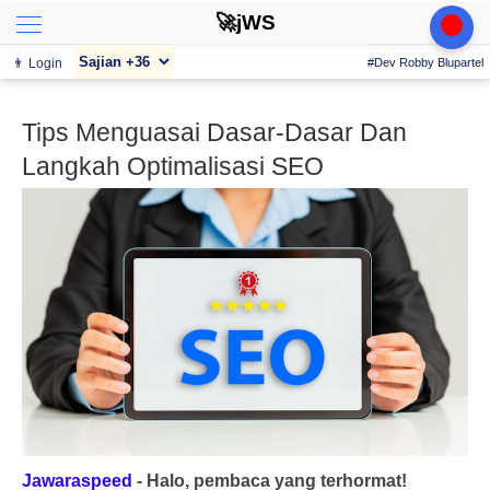
🚀jWS
👨 Login
#Dev Robby Blupartel
Tips Menguasai Dasar-Dasar Dan
Langkah Optimalisasi SEO
Jawaraspeed
-
Halo, pembaca yang terhormat!