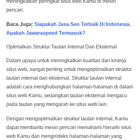
meningkatkan peringkat situs web Kamu di mesin
pencari.
Baca Juga:
Siapakah Jasa Seo Terbaik Di Indonesia,
Apakah Jawaraspeed Termasuk?
Optimalkan Struktur Tautan Internal Dan Eksternal
Dalam upaya untuk meningkatkan kualitas dan kinerja
situs web, sangat penting untuk mengoptimalkan struktur
tautan internal dan eksternal. Struktur tautan internal
adalah cara menghubungkan halaman-halaman di dalam
situs web Kamu, sedangkan tautan eksternal mengacu
pada tautan yang mengarah ke situs web lain.
Dengan mengoptimalkan struktur tautan internal, Kamu
dapat membantu mesin pencari memahami hierarki situs
web Kamu dan mengindeks halaman-halaman yang