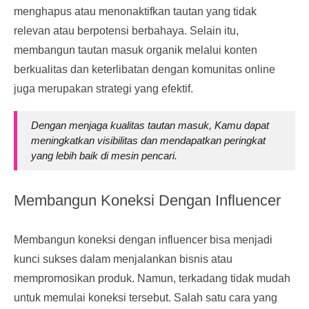
menghapus atau menonaktifkan tautan yang tidak
relevan atau berpotensi berbahaya. Selain itu,
membangun tautan masuk organik melalui konten
berkualitas dan keterlibatan dengan komunitas online
juga merupakan strategi yang efektif.
Dengan menjaga kualitas tautan masuk, Kamu dapat
meningkatkan visibilitas dan mendapatkan peringkat
yang lebih baik di mesin pencari.
Membangun Koneksi Dengan Influencer
Membangun koneksi dengan influencer bisa menjadi
kunci sukses dalam menjalankan bisnis atau
mempromosikan produk. Namun, terkadang tidak mudah
untuk memulai koneksi tersebut. Salah satu cara yang