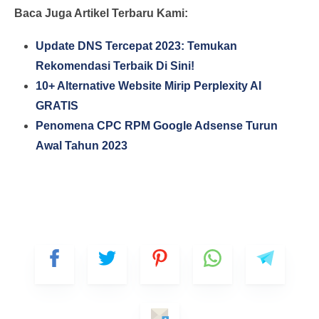
Baca Juga Artikel Terbaru Kami:
Update DNS Tercepat 2023: Temukan
Rekomendasi Terbaik Di Sini!
10+ Alternative Website Mirip Perplexity AI
GRATIS
Penomena CPC RPM Google Adsense Turun
Awal Tahun 2023