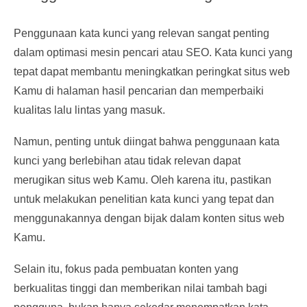
Penggunaan kata kunci yang relevan sangat penting
dalam optimasi mesin pencari atau SEO. Kata kunci yang
tepat dapat membantu meningkatkan peringkat situs web
Kamu di halaman hasil pencarian dan memperbaiki
kualitas lalu lintas yang masuk.
Namun, penting untuk diingat bahwa penggunaan kata
kunci yang berlebihan atau tidak relevan dapat
merugikan situs web Kamu. Oleh karena itu, pastikan
untuk melakukan penelitian kata kunci yang tepat dan
menggunakannya dengan bijak dalam konten situs web
Kamu.
Selain itu, fokus pada pembuatan konten yang
berkualitas tinggi dan memberikan nilai tambah bagi