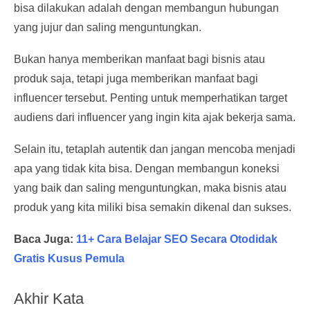
bisa dilakukan adalah dengan membangun hubungan
yang jujur dan saling menguntungkan.
Bukan hanya memberikan manfaat bagi bisnis atau
produk saja, tetapi juga memberikan manfaat bagi
influencer tersebut. Penting untuk memperhatikan target
audiens dari influencer yang ingin kita ajak bekerja sama.
Selain itu, tetaplah autentik dan jangan mencoba menjadi
apa yang tidak kita bisa. Dengan membangun koneksi
yang baik dan saling menguntungkan, maka bisnis atau
produk yang kita miliki bisa semakin dikenal dan sukses.
Baca Juga:
11+ Cara Belajar SEO Secara Otodidak
Gratis Kusus Pemula
Akhir Kata