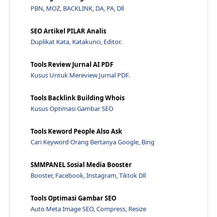
Jasa Pasang Iklan G-Ads Bergaransi Di Halaman 1 Go...
PBN, MOZ, BACKLINK, DA, PA, Dll
Perbandingan Harga Jasa SEO Jawaraspeed VS Kompetitor
SEO Artikel PILAR Analis
Duplikat Kata, Katakunci, Editor.
Tools Review Jurnal AI PDF
Kusus Untuk Mereview Jurnal PDF.
Tools Backlink Building Whois
Kusus Optimasi Gambar SEO
Tools Keword People Also Ask
Cari Keyword Orang Bertanya Google, Bing
SMMPANEL Sosial Media Booster
Booster, Facebook, Instagram, Tiktok Dll
Tools Optimasi Gambar SEO
Auto Meta Image SEO, Compress, Resize