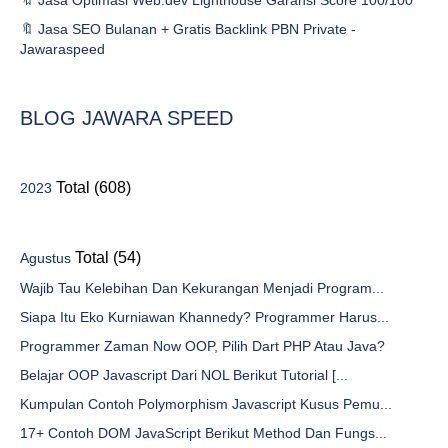
🔖 Jasa SEO Bulanan + Gratis Backlink PBN Private -
Jawaraspeed
BLOG JAWARA SPEED
Total (608)
2023
Total (54)
Agustus
Wajib Tau Kelebihan Dan Kekurangan Menjadi Program...
Siapa Itu Eko Kurniawan Khannedy? Programmer Harus...
Programmer Zaman Now OOP, Pilih Dart PHP Atau Java?
Belajar OOP Javascript Dari NOL Berikut Tutorial [...
Kumpulan Contoh Polymorphism Javascript Kusus Pemu...
17+ Contoh DOM JavaScript Berikut Method Dan Fungs...