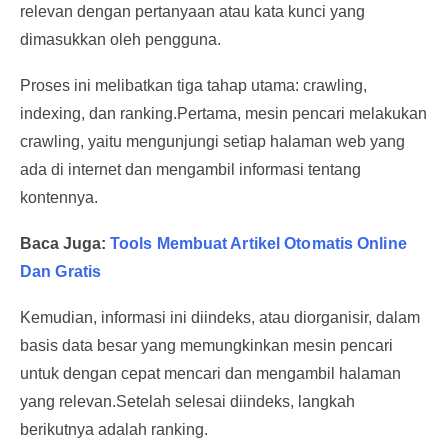
relevan dengan pertanyaan atau kata kunci yang
dimasukkan oleh pengguna.
Proses ini melibatkan tiga tahap utama: crawling,
indexing, dan ranking.Pertama, mesin pencari melakukan
crawling, yaitu mengunjungi setiap halaman web yang
ada di internet dan mengambil informasi tentang
kontennya.
Baca Juga:
Tools Membuat Artikel Otomatis Online
Dan Gratis
Kemudian, informasi ini diindeks, atau diorganisir, dalam
basis data besar yang memungkinkan mesin pencari
untuk dengan cepat mencari dan mengambil halaman
yang relevan.Setelah selesai diindeks, langkah
berikutnya adalah ranking.