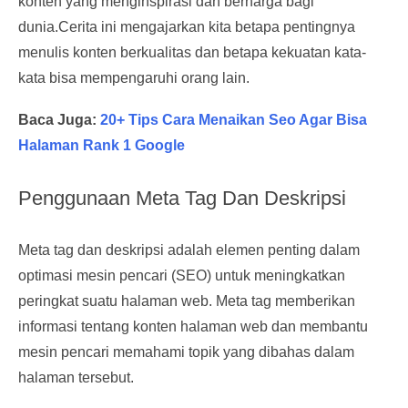
konten yang menginspirasi dan berharga bagi
dunia.Cerita ini mengajarkan kita betapa pentingnya
menulis konten berkualitas dan betapa kekuatan kata-
kata bisa mempengaruhi orang lain.
Baca Juga:
20+ Tips Cara Menaikan Seo Agar Bisa
Halaman Rank 1 Google
Penggunaan Meta Tag Dan Deskripsi
Meta tag dan deskripsi adalah elemen penting dalam
optimasi mesin pencari (SEO) untuk meningkatkan
peringkat suatu halaman web. Meta tag memberikan
informasi tentang konten halaman web dan membantu
mesin pencari memahami topik yang dibahas dalam
halaman tersebut.