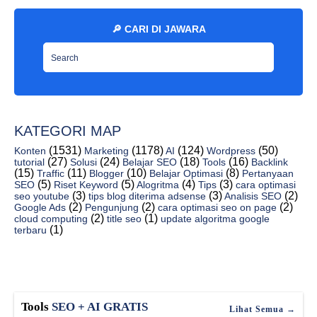
Manfaat Dan Efek Google Bisnisku Terhadap SEO
Cara Pasang Iklan Di Google Maps Gratis [Jawaraspeed]
🔎 CARI DI JAWARA
Apakah Ada Jasa Hapus Ulasan Review Google Murah D...
10+ Tools Alternative AI Pembuat PPT Dari Word
Cara Simple Membuat PPT Dari Word Menggunakan AI
Cara Menggunakan App Tome AI Indonesia
KATEGORI MAP
Cara Hapus Background Otomatis Di Google [Jawarasp...
(1531)
(1178)
(124)
(50)
9+ Alat AI Penghapus Objek Gambar Dan Background
Konten
Marketing
AI
Wordpress
(27)
(24)
(18)
(16)
tutorial
Solusi
Belajar SEO
Tools
Backlink
Apakah Bisa Menggunakan Jasa Seo Bulanan?
(15)
(11)
(10)
(8)
Traffic
Blogger
Belajar Optimasi
Pertanyaan
(5)
(5)
(4)
(3)
SEO
Riset Keyword
Alogritma
Tips
cara optimasi
Mengapa Harus Menggunakan Jasa SEO Untuk Website?
(3)
(3)
(2)
seo youtube
tips blog diterima adsense
Analisis SEO
(2)
(2)
(2)
Google Ads
Pengunjung
cara optimasi seo on page
Cara Menggunakan Soca AI Di Hp Dan PC
(2)
(1)
cloud computing
title seo
update algoritma google
(1)
terbaru
30+ Kumpulan Situs AI Edit Gambar Lengkap [Gratis ...
Janitor AI VS Charter AI Mana Yang Lebih Bagus?
Kegunaan AI Photoleap Yang Sedang Booming Di Android
Apakah Menulis Artikel Seo Butuh Riset Kata Kunci?
Tools
SEO + AI GRATIS
Lihat Semua →
Mengapa Artikel Seo Penting Bagi Perusahaan Dan Pe...