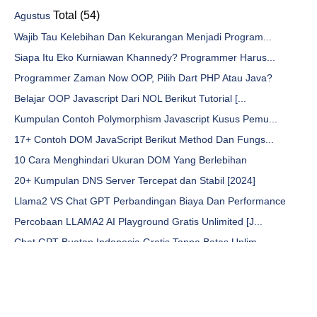
Total (54)
Agustus
Wajib Tau Kelebihan Dan Kekurangan Menjadi Program...
Siapa Itu Eko Kurniawan Khannedy? Programmer Harus...
Programmer Zaman Now OOP, Pilih Dart PHP Atau Java?
Belajar OOP Javascript Dari NOL Berikut Tutorial [...
Kumpulan Contoh Polymorphism Javascript Kusus Pemu...
17+ Contoh DOM JavaScript Berikut Method Dan Fungs...
10 Cara Menghindari Ukuran DOM Yang Berlebihan
20+ Kumpulan DNS Server Tercepat dan Stabil [2024]
Llama2 VS Chat GPT Perbandingan Biaya Dan Performance
Percobaan LLAMA2 AI Playground Gratis Unlimited [J...
Chat GPT Buatan Indonesia Gratis Tanpa Batas Unlim...
ChatGPT Unlimited Gratis Langsung Pakai No Login [...
Mengapa Beriklan Di Detiknetwork, Apakah Efektif?
Pentingnya Jasa Review Google Maps Cepat Dan Aman