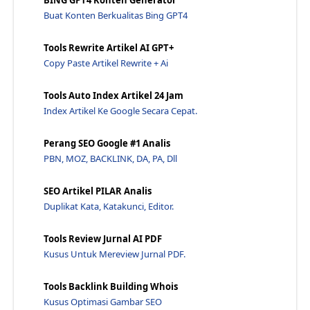
Cara Memilih Jasa Kelola Toko Online Agar Aman [Ja...
Buat Konten Berkualitas Bing GPT4
14+ Contoh Usaha Menggunakan Analisis SWOT Profesi...
Tools Rewrite Artikel AI GPT+
Pemahaman Analisis SWOT Di Dalam Pekerjaan Penulis...
Copy Paste Artikel Rewrite + Ai
20+ Tips Cara Menaikan Seo Agar Bisa Halaman Rank ...
Cara Menjadi Penerjemah Pemula Online [Job Freelan...
Tools Auto Index Artikel 24 Jam
Siapakah Jasa Seo Terbaik Di Indonesia, Apakah Jaw...
Index Artikel Ke Google Secara Cepat.
Cara Membuka Jasa Penulis Artikel Menggunakan Chat...
Perang SEO Google #1 Analis
Jasa Pasang Iklan G-Ads Bergaransi Di Halaman 1 Go...
PBN, MOZ, BACKLINK, DA, PA, Dll
Perbandingan Harga Jasa SEO Jawaraspeed VS Kompetitor
SEO Artikel PILAR Analis
Duplikat Kata, Katakunci, Editor.
Tools Review Jurnal AI PDF
Kusus Untuk Mereview Jurnal PDF.
Tools Backlink Building Whois
Kusus Optimasi Gambar SEO