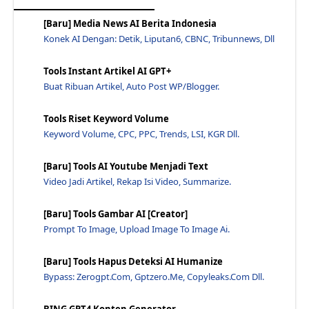
Berapa Banyak Artikel Yang Harus Diisi Dalam Web Pbn?
[Baru] Media News AI Berita Indonesia
Apa Perbedaan Antara Profil Backlink Dan Komen?
Konek AI Dengan: Detik, Liputan6, CBNC, Tribunnews, Dll
Apakah Ada Jasa Update Content Untuk Website Bisnis?
Tools Instant Artikel AI GPT+
Apakah Bisnis Pemula Bisa Menggunakan Jasa Seo?
Buat Ribuan Artikel, Auto Post WP/Blogger.
Cara Menentukan Harga Layanan SEO Yang Ideal
Tips Menguasai Dasar-Dasar Dan Langkah Optimalisas...
Tools Riset Keyword Volume
Keyword Volume, CPC, PPC, Trends, LSI, KGR Dll.
10+ Alternative Website Mirip Perplexity AI GRATIS
Cara Menggunakan Perplexity AI Agar Tidak Kena Limit
[Baru] Tools AI Youtube Menjadi Text
12+ Faktor Yang Mempengaruhi Jalannya Optimasi SEO
Video Jadi Artikel, Rekap Isi Video, Summarize.
Apakah Ada Cara Aman Untuk Mempercepat Proses SEO?
[Baru] Tools Gambar AI [Creator]
Kelebihan Dan Kekurangan Dari Perplexity Dibanding...
Prompt To Image, Upload Image To Image Ai.
Cara Mengubah Perplexity AI Ke Bahasa Indonesia - ...
Berapa Lama Proses SEO? Pengetahuan Timeline Alogr...
[Baru] Tools Hapus Deteksi AI Humanize
Bypass: Zerogpt.com, Gptzero.me, Copyleaks.com Dll.
SEO Specialist Lulusan Apa? Berikut Karir Dan Pend...
5 Tips Mengikuti Jasa Pembuatan Google Bisnisku Ag...
BING GPT4 Konten Generator