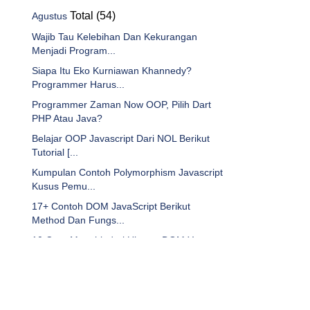
Total (54)
Agustus
Wajib Tau Kelebihan Dan Kekurangan
Menjadi Program...
Siapa Itu Eko Kurniawan Khannedy?
Programmer Harus...
Programmer Zaman Now OOP, Pilih Dart
PHP Atau Java?
Belajar OOP Javascript Dari NOL Berikut
Tutorial [...
Kumpulan Contoh Polymorphism Javascript
Kusus Pemu...
17+ Contoh DOM JavaScript Berikut
Method Dan Fungs...
10 Cara Menghindari Ukuran DOM Yang
Berlebihan
20+ Kumpulan DNS Server Tercepat dan
Stabil [2024]
Llama2 VS Chat GPT Perbandingan Biaya