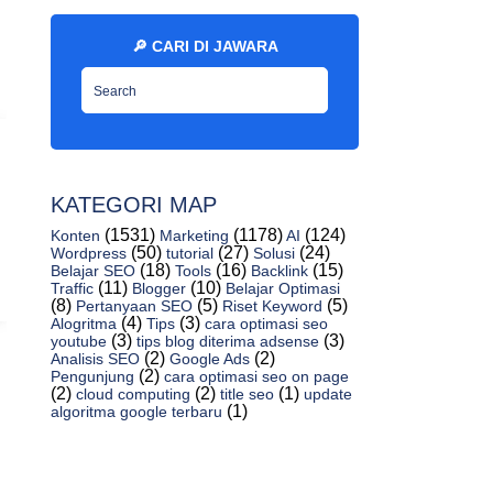
Dan Performance
🔎 CARI DI JAWARA
Percobaan LLAMA2 AI Playground Gratis
Unlimited [J...
Chat GPT Buatan Indonesia Gratis Tanpa
Batas Unlim...
ChatGPT Unlimited Gratis Langsung Pakai
No Login [...
KATEGORI MAP
Mengapa Beriklan Di Detiknetwork, Apakah
Efektif?
(1531)
(1178)
(124)
Konten
Marketing
AI
(50)
(27)
(24)
Wordpress
tutorial
Solusi
Pentingnya Jasa Review Google Maps
(18)
(16)
(15)
Belajar SEO
Tools
Backlink
(11)
(10)
Cepat Dan Aman
Traffic
Blogger
Belajar Optimasi
(8)
(5)
(5)
Pertanyaan SEO
Riset Keyword
Manfaat Dan Efek Google Bisnisku
(4)
(3)
Alogritma
Tips
cara optimasi seo
(3)
(3)
youtube
tips blog diterima adsense
Terhadap SEO
(2)
(2)
Analisis SEO
Google Ads
l
Cara Pasang Iklan Di Google Maps Gratis
(2)
Pengunjung
cara optimasi seo on page
(2)
(2)
(1)
cloud computing
title seo
update
[Jawaraspeed]
(1)
algoritma google terbaru
Apakah Ada Jasa Hapus Ulasan Review
Google Murah D...
10+ Tools Alternative AI Pembuat PPT Dari