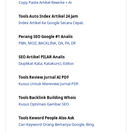
Copy Paste Artikel Rewrite + Ai
Apa Perbedaan Antara Perusahaan/Agensi Pemasaran S...
Apakah Anda Memerlukan Audit Situs Penuh Untuk Lal...
Tools Auto Index Artikel 24 Jam
Panduan Cold Email Marketing Lengkap (Infografis) ...
Index Artikel Ke Google Secara Cepat.
13 Sumber Ide Kata Kunci yang Belum Dimanfaatkan -...
Perang SEO Google #1 Analis
Mengalahkan Algoritma Penguin Google - Jawaraspeed
PBN, MOZ, BACKLINK, DA, PA, Dll
Berapa Lama Waktu yang Dibutuhkan Website Baru Unt...
Plugin Word Press Ultimate Self Hosted dan Fa Qs -...
SEO Artikel PILAR Analis
Duplikat Kata, Katakunci, Editor.
Apa Itu Tautan Dan Bagaimana Cara Kerjanya? - Jawa...
20 Partisipasi Haro Yang Akan Membangun Pr - Jawar...
Tools Review Jurnal AI PDF
Haruskah Saya Memiliki 1 Kata Kunci Atau Benar-ben...
Kusus Untuk Mereview Jurnal PDF.
Mengembangkan Situs Web Seo White Hat: Dapatkan Ha...
Tools Backlink Building Whois
Pinterest Untuk Bisnis: Panduan Pemula Untuk Pemas...
Kusus Optimasi Gambar SEO
Menulis Tag Judul Seo Untuk Peringkat Pencarian Le...
8 Tantangan Pemasaran Teratas - Jawaraspeed
Tools Keword People Also Ask
Cari Keyword Orang Bertanya Google, Bing
Cara Menggunakan Pemrosesan Bahasa Alami Untuk Mem...