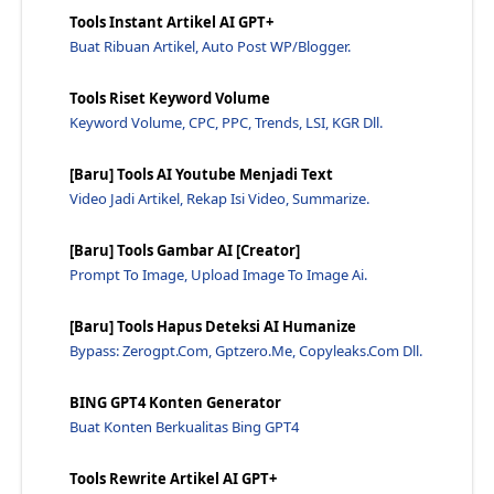
23 Teknik Kreatif Sangat Efektif Untuk Menarik Pel...
Tools Instant Artikel AI GPT+
20 Blog Pemasaran Yang Akan Membawa Bisnis Anda Ke...
Buat Ribuan Artikel, Auto Post WP/Blogger.
Afiliasi Waralaba Di Se Mrush - Jawaraspeed
Membuat Konten Yang Mengkonversi: Masif Dan Mengun...
Tools Riset Keyword Volume
Keyword Volume, CPC, PPC, Trends, LSI, KGR Dll.
Apa Kesesuaian Pasar Produk, Efek Jaringan, dan Pu...
Cara Menulis Ulang Artikel Agar Traffic Lebih Berp...
[Baru] Tools AI Youtube Menjadi Text
Seo Dan Peta Situs, Yang Perlu Anda Ketahui - Jawa...
Video Jadi Artikel, Rekap Isi Video, Summarize.
Harga Dan Alternatif Databox Pada Tahun 2022 - Jaw...
[Baru] Tools Gambar AI [Creator]
12 Contoh Halaman 'Tentang Saya' yang Luar Biasa U...
Prompt To Image, Upload Image To Image Ai.
Diblokir Oleh Google? 3 Langkah Agar Dilihat Lagi ...
Podcast: Menulis Salinan Persuasif: Cara Membuat P...
[Baru] Tools Hapus Deteksi AI Humanize
Bypass: Zerogpt.com, Gptzero.me, Copyleaks.com Dll.
Rencanakan Konten: Strategi Pemasaran Konten B2 B ...
Matematika Dunia Nyata Di Balik Tampilan Halaman d...
BING GPT4 Konten Generator
Triangulasi Google: Akankah Situs Otoritas Bertaha...
Buat Konten Berkualitas Bing GPT4
Pilih Sisi, Mengapa Anda Menjual Produk Atau Menju...
Tools Rewrite Artikel AI GPT+
Mengapa Perusahaan B2 B Harus Berinvestasi Dalam P...