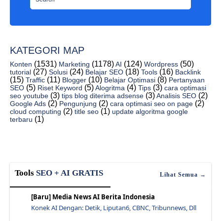
14 Mitos Dan Kesalahpahaman Seo Klasik - Jawaraspeed
4 Kesalahan Yang Harus Dihindari Saat Menyewa Penu...
Email Pemasaran - Jawaraspeed
KATEGORI MAP
35 Alat Pemasaran Penting Untuk Membuat Konten Vis...
(1531)
(1178)
(124)
(50)
Direktori Perangkat Lunak Otomasi Pemasaran - Jawa...
Konten
Marketing
AI
Wordpress
(27)
(24)
(18)
(16)
tutorial
Solusi
Belajar SEO
Tools
Backlink
25 Ide Meningkatkan Traffic Organik Terbaik Di Pin...
(15)
(11)
(10)
(8)
Traffic
Blogger
Belajar Optimasi
Pertanyaan
(5)
(5)
(4)
(3)
SEO
Riset Keyword
Alogritma
Tips
cara optimasi
Se Mrush: Alat Seo Terbaik Di Pasar, Terlalu Banya...
(3)
(3)
(2)
seo youtube
tips blog diterima adsense
Analisis SEO
(2)
(2)
(2)
Google Ads
Pengunjung
cara optimasi seo on page
7 Tips Menulis Artikel Untuk Situs Web Anda Yang S...
(2)
(1)
cloud computing
title seo
update algoritma google
(1)
terbaru
Cara Membuat Peta Strategi Konten: 5 Pertanyaan Un...
Berapa Lama Waktu yang Dibutuhkan Seo Untuk Mulai ...
Seo For Startups: Cara Menguasai Search Engine Opt...
Cara Mengatur Penskoran Timbal Di Hub Spot - Jawar...
Tools
SEO + AI GRATIS
Lihat Semua →
Gunakan Google Adwords Untuk Menghasilkan 1000 Pen...
6 Langkah Mudah Strategi Pemasaran Konten B2B - Ja...
[Baru] Media News AI Berita Indonesia
6 Jenis Posting Blog Yang Akan Membantu Anda Menda...
Konek AI Dengan: Detik, Liputan6, CBNC, Tribunnews, Dll