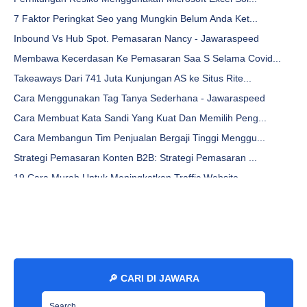
7 Faktor Peringkat Seo yang Mungkin Belum Anda Ket...
Inbound Vs Hub Spot. Pemasaran Nancy - Jawaraspeed
Membawa Kecerdasan Ke Pemasaran Saa S Selama Covid...
Takeaways Dari 741 Juta Kunjungan AS ke Situs Rite...
Cara Menggunakan Tag Tanya Sederhana - Jawaraspeed
Cara Membuat Kata Sandi Yang Kuat Dan Memilih Peng...
Cara Membangun Tim Penjualan Bergaji Tinggi Menggu...
Strategi Pemasaran Konten B2B: Strategi Pemasaran ...
19 Cara Murah Untuk Meningkatkan Traffic Website -...
Tantangan Pemasaran Konten (Dan Cara Menang) - Jaw...
18 Alat Riset Kata Kunci Gratis Untuk Killer Seo -...
Pemenang Tes A/B: 8 Tips Non-Teknologi Untuk Mengu...
Ubah Karir Anda Dengan Microsoft Office 365 - Jawa...
19 Cara Untuk Mendorong Lalu Lintas ke Situs Web A...
🔎 CARI DI JAWARA
Bantu Seorang Reporter Keluar! Perspektif Lebih Lu...