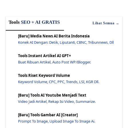
Cara Membuat Contoh Daftar Isi Postingan Blogspot ...
Mengaktifkan Night Mode Pada Google Chrome - Jawar...
Tools
SEO + AI GRATIS
Berbagi Tips Yang Mengatasi Heading Tag Di H1 H2 H...
Lihat Semua →
Internal Link Seo: Tips, Manfaat - Jawaraspeed
[Baru] Media News AI Berita Indonesia
Cara Sederhana Dan Cepat Mempercepat Loading Blog ...
Konek AI Dengan: Detik, Liputan6, CBNC, Tribunnews, Dll
Trik Seo Terbaru Untuk Menambah Klik Dan Nilai Seo...
Tools Instant Artikel AI GPT+
Optimasi Umum Blog Ada Yang Tertuliskan Ubahkan Se...
Buat Ribuan Artikel, Auto Post WP/Blogger.
Top 10 Tips Untuk Blog yang Lebih Baik Berikut ada...
Dalam Google, Artikel Terbaru Memiliki Kekuatan Ya...
Tools Riset Keyword Volume
Contoh Rencana Blog Menggunakan Tag Header - Jawar...
Keyword Volume, CPC, PPC, Trends, LSI, KGR Dll.
Leverage Browser Caching Server 2008 Pengaturan Te...
[Baru] Tools AI Youtube Menjadi Text
Meta Description Tag Valid Html5 Seo Friendly - Ja...
Video Jadi Artikel, Rekap Isi Video, Summarize.
3 Cara Mempercepati Tempat Indexing Artikel - Jawa...
Mengatasi Leverage Browser Caching Untuk FaviconIn...
[Baru] Tools Gambar AI [Creator]
Prompt To Image, Upload Image To Image Ai.
Penyebab Artikel Blog Tidak Terindex Di Google - J...