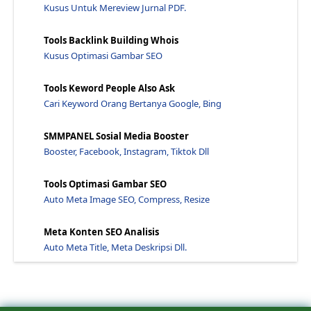
Kusus Untuk Mereview Jurnal PDF.
Sebelas Cara Agar Website Baru Anda Terindex Di Go...
7 Cara Menemukan Kata Kunci Untuk Seo Bisnis Lain...
Tools Backlink Building Whois
Kusus Optimasi Gambar SEO
Cara Cepat Mempercepat Index Website Dengan Google...
18 Seo Friendly Permalink Titles Dan Struktur Seo...
Tools Keword People Also Ask
Cara Cek Da Pa Bisnis Seo Agar Tinggi Suramadu - J...
Cari Keyword Orang Bertanya Google, Bing
Pengertian Anda Tentang Seo Dan Petunjuk Bagaimana...
SMMPANEL Sosial Media Booster
Benarkah Seo Friendly Membuat Blog Turun Peringkat...
Booster, Facebook, Instagram, Tiktok Dll
10 Alasan Memilih Sertifikat Ssl Untuk Website And...
Mengenal Sistem Mbs (Mobile Business System) - Jaw...
Tools Optimasi Gambar SEO
Belajar Seo 2022 Dengan Versi Spesial Seo Google -...
Auto Meta Image SEO, Compress, Resize
Cara Mudah Membuat Permalink Seo Friendly Di Blogg...
Meta Konten SEO Analisis
Temukan Poin Fenomenal Untuk Menulis Artikel - Jaw...
Auto Meta Title, Meta Deskripsi Dll.
Cara Menambahkan Tanda Centang Di Postingan Blog -...
Panduan Cara Belajar Seo Untuk Pemula: Dasar - Jaw...
Publish Post Di Blog Ini Website Pertama Di Bawah ...