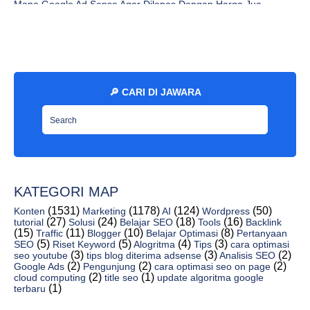
Mana Google Ad Sense Agar Dilepas Dengan Harga Jua...
Anda Memiliki Banyak Halaman Sense Iklan, Saran Da...
Cara Mengatasi Ciri Fisik Mengenai Blokir Google A...
Cara Membuat Syntax Highlighter Di Blogger (Tutori...
8 Software Google Fonts Yang Murah Dan Bagus - Jaw...
🔎 CARI DI JAWARA
Kumpulan 10 Tag Kondisional Blogger Terbaru - Jaw...
4 Manfaatkan Image Gallery Bootstrap (Bootstrap Im...
Cara Memasang Efek Preloader Keren Di Blog - Jawar...
6 Cara Mempercepat Loading Blog/Web Paling Ampuh -...
Transisi Bentuk Svg Melalui Animasi Css3 - Jawaras...
KATEGORI MAP
Blogspot Cara Menampilkan Plugin Webtex Di Blogger...
(1531)
(1178)
(124)
(50)
Konten
Marketing
AI
Wordpress
(27)
(24)
(18)
(16)
tutorial
Solusi
Belajar SEO
Tools
Backlink
12 Code Lain Untuk Membuat Lazy Loading Iklan Pada...
(15)
(11)
(10)
(8)
Traffic
Blogger
Belajar Optimasi
Pertanyaan
(5)
(5)
(4)
(3)
SEO
Riset Keyword
Alogritma
Tips
cara optimasi
Blogger Membuat Fans Page Dengan Widget Blogger - ...
(3)
(3)
(2)
seo youtube
tips blog diterima adsense
Analisis SEO
Cara Membuat Daftar Isi Tertulis Dengan Daftar Lab...
(2)
(2)
(2)
Google Ads
Pengunjung
cara optimasi seo on page
(2)
(1)
cloud computing
title seo
update algoritma google
Cara Membuat Slider di Blogger Olivia Disney - Jaw...
(1)
terbaru
Jangan Abaikan Cara Membuat Permalink Rumit - Jaw...