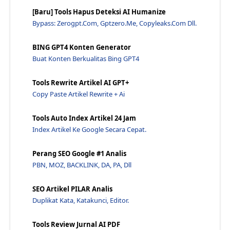
Cara Menunjukan Data Blogger Pada Blogger - Jawara...
[Baru] Tools Hapus Deteksi AI Humanize
Inspect Element Di Chrome Suka Mencurigakan - Jawa...
Bypass: Zerogpt.com, Gptzero.me, Copyleaks.com Dll.
6 Cara Paling Ampuh Memperoleh 60 Pengguna Semingg...
BING GPT4 Konten Generator
Seo Atau Search Engine Optimization, Apa Itu Seo? ...
Buat Konten Berkualitas Bing GPT4
Cara Mengoptimalkan Konten Iframe Anda Untuk Seo -...
Ingin Menghilangkan I Frame Dan Teks Injection Ata...
Tools Rewrite Artikel AI GPT+
Copy Paste Artikel Rewrite + Ai
Belajar Seo: Teknik - Jawaraspeed
Cara Seo Untuk Blog (Berbagi Pengalaman) - Jawaras...
Tools Auto Index Artikel 24 Jam
5 Cara Meningkatkan Blog (Cara Meningkatkan Pengun...
Index Artikel Ke Google Secara Cepat.
Updates: Membuat Blogspot Dengan Iframe - Jawaraspeed
Perang SEO Google #1 Analis
Cara Menyalin Kode Sematan Untuk Keterampilan Alex...
PBN, MOZ, BACKLINK, DA, PA, Dll
Pengantar Pengoptimalan Mesin Pencari - Jawaraspeed
Otonomi Dan Otomasi: Membantu Menciptakan Tenaga K...
SEO Artikel PILAR Analis
John Mueller Menentukan Penggunaan Meta Tag Seo Fr...
Duplikat Kata, Katakunci, Editor.
Cara Mendapatkan Sitelinksdari GoogleChinese: Japa...
Tools Review Jurnal AI PDF
Apa Yang Harus Anda Lakukan Hingga Menjadi Blogger...