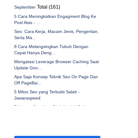
Total (161)
September
5 Cara Meningkatkan Engagment Blog Ke
Post Atas - ...
Seo: Cara Kerja, Macam Jenis, Pengertian,
Serta Ma...
8 Cara Melangsingkan Tubuh Dengan
Cepat Hanya Deng...
Mengatasi Leverage Browser Caching Saat
Update Goo...
Apa Saja Konsep Teknik Seo On Page Dan
Off PageBai...
5 Mitos Seo yang Terbukti Salah -
Jawaraspeed
7 Konten Seo Yang Dinilai Lebih Baik -
Jawaraspeed
5 Seo Tips And Tricks Menaikkan Pagerank
Page Rank...
Menyadikan Blog Google Adsense Sebagai