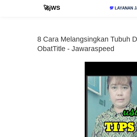
🚀jWS
💯
LAYANAN J
8 Cara Melangsingkan Tubuh 
ObatTitle - Jawaraspeed