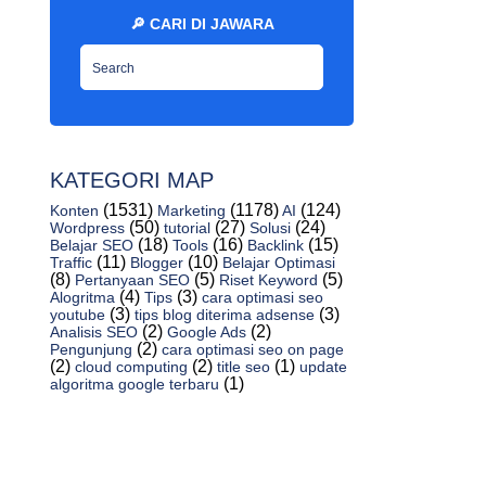
Blog Gratis...
🔎 CARI DI JAWARA
Cara Menambahkan Sense Iklan Di Feed
Ads ke Blogge...
Mana Google Ad Sense Agar Dilepas
Dengan Harga Jua...
Anda Memiliki Banyak Halaman Sense
KATEGORI MAP
Iklan, Saran Da...
Cara Mengatasi Ciri Fisik Mengenai Blokir
(1531)
(1178)
(124)
Konten
Marketing
AI
(50)
(27)
(24)
Wordpress
tutorial
Solusi
Google A...
(18)
(16)
(15)
Belajar SEO
Tools
Backlink
(11)
(10)
Cara Membuat Syntax Highlighter Di
Traffic
Blogger
Belajar Optimasi
(8)
(5)
(5)
Pertanyaan SEO
Riset Keyword
Blogger (Tutori...
(4)
(3)
Alogritma
Tips
cara optimasi seo
(3)
(3)
youtube
tips blog diterima adsense
8 Software Google Fonts Yang Murah Dan
(2)
(2)
Analisis SEO
Google Ads
Bagus - Jaw...
(2)
Pengunjung
cara optimasi seo on page
(2)
(2)
(1)
cloud computing
title seo
update
Kumpulan 10 Tag Kondisional Blogger
(1)
algoritma google terbaru
Terbaru - Jaw...
4 Manfaatkan Image Gallery Bootstrap
(Bootstrap Im...
Cara Memasang Efek Preloader Keren Di