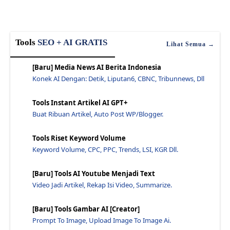
Cara Membuat Contoh Daftar Isi Postingan Blogspot ...
Mengaktifkan Night Mode Pada Google Chrome - Jawar...
Tools
SEO + AI GRATIS
Berbagi Tips Yang Mengatasi Heading Tag Di H1 H2 H...
Lihat Semua →
Internal Link Seo: Tips, Manfaat - Jawaraspeed
[Baru] Media News AI Berita Indonesia
Cara Sederhana Dan Cepat Mempercepat Loading Blog ...
Konek AI Dengan: Detik, Liputan6, CBNC, Tribunnews, Dll
Trik Seo Terbaru Untuk Menambah Klik Dan Nilai Seo...
Tools Instant Artikel AI GPT+
Optimasi Umum Blog Ada Yang Tertuliskan Ubahkan Se...
Buat Ribuan Artikel, Auto Post WP/Blogger.
Top 10 Tips Untuk Blog yang Lebih Baik Berikut ada...
Dalam Google, Artikel Terbaru Memiliki Kekuatan Ya...
Tools Riset Keyword Volume
Contoh Rencana Blog Menggunakan Tag Header - Jawar...
Keyword Volume, CPC, PPC, Trends, LSI, KGR Dll.
Leverage Browser Caching Server 2008 Pengaturan Te...
[Baru] Tools AI Youtube Menjadi Text
Meta Description Tag Valid Html5 Seo Friendly - Ja...
Video Jadi Artikel, Rekap Isi Video, Summarize.
3 Cara Mempercepati Tempat Indexing Artikel - Jawa...
Mengatasi Leverage Browser Caching Untuk FaviconIn...
[Baru] Tools Gambar AI [Creator]
Prompt To Image, Upload Image To Image Ai.
Penyebab Artikel Blog Tidak Terindex Di Google - J...