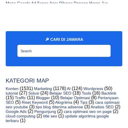
Mana Google Ad Sense Agar Dilepas Dengan Harga Jua...
Anda Memiliki Banyak Halaman Sense Iklan, Saran Da...
Cara Mengatasi Ciri Fisik Mengenai Blokir Google A...
Cara Membuat Syntax Highlighter Di Blogger (Tutori...
8 Software Google Fonts Yang Murah Dan Bagus - Jaw...
🔎 CARI DI JAWARA
Kumpulan 10 Tag Kondisional Blogger Terbaru - Jaw...
4 Manfaatkan Image Gallery Bootstrap (Bootstrap Im...
Cara Memasang Efek Preloader Keren Di Blog - Jawar...
6 Cara Mempercepat Loading Blog/Web Paling Ampuh -...
Transisi Bentuk Svg Melalui Animasi Css3 - Jawaras...
KATEGORI MAP
Blogspot Cara Menampilkan Plugin Webtex Di Blogger...
(1531)
(1178)
(124)
(50)
Konten
Marketing
AI
Wordpress
(27)
(24)
(18)
(16)
tutorial
Solusi
Belajar SEO
Tools
Backlink
12 Code Lain Untuk Membuat Lazy Loading Iklan Pada...
(15)
(11)
(10)
(8)
Traffic
Blogger
Belajar Optimasi
Pertanyaan
(5)
(5)
(4)
(3)
SEO
Riset Keyword
Alogritma
Tips
cara optimasi
Blogger Membuat Fans Page Dengan Widget Blogger - ...
(3)
(3)
(2)
seo youtube
tips blog diterima adsense
Analisis SEO
Cara Membuat Daftar Isi Tertulis Dengan Daftar Lab...
(2)
(2)
(2)
Google Ads
Pengunjung
cara optimasi seo on page
(2)
(1)
cloud computing
title seo
update algoritma google
Cara Membuat Slider di Blogger Olivia Disney - Jaw...
(1)
terbaru
Jangan Abaikan Cara Membuat Permalink Rumit - Jaw...