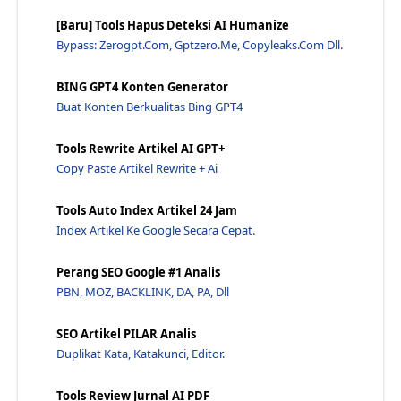
Cara Menunjukan Data Blogger Pada Blogger - Jawara...
[Baru] Tools Hapus Deteksi AI Humanize
Inspect Element Di Chrome Suka Mencurigakan - Jawa...
Bypass: Zerogpt.com, Gptzero.me, Copyleaks.com Dll.
6 Cara Paling Ampuh Memperoleh 60 Pengguna Semingg...
BING GPT4 Konten Generator
Seo Atau Search Engine Optimization, Apa Itu Seo? ...
Buat Konten Berkualitas Bing GPT4
Cara Mengoptimalkan Konten Iframe Anda Untuk Seo -...
Ingin Menghilangkan I Frame Dan Teks Injection Ata...
Tools Rewrite Artikel AI GPT+
Copy Paste Artikel Rewrite + Ai
Belajar Seo: Teknik - Jawaraspeed
Cara Seo Untuk Blog (Berbagi Pengalaman) - Jawaras...
Tools Auto Index Artikel 24 Jam
5 Cara Meningkatkan Blog (Cara Meningkatkan Pengun...
Index Artikel Ke Google Secara Cepat.
Updates: Membuat Blogspot Dengan Iframe - Jawaraspeed
Perang SEO Google #1 Analis
Cara Menyalin Kode Sematan Untuk Keterampilan Alex...
PBN, MOZ, BACKLINK, DA, PA, Dll
Pengantar Pengoptimalan Mesin Pencari - Jawaraspeed
Otonomi Dan Otomasi: Membantu Menciptakan Tenaga K...
SEO Artikel PILAR Analis
John Mueller Menentukan Penggunaan Meta Tag Seo Fr...
Duplikat Kata, Katakunci, Editor.
Cara Mendapatkan Sitelinksdari GoogleChinese: Japa...
Tools Review Jurnal AI PDF