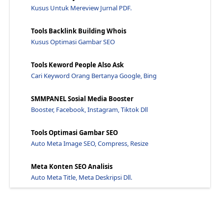
Apa Yang Harus Anda Lakukan Hingga Menjadi Blogger...
Kusus Untuk Mereview Jurnal PDF.
Sebelas Cara Agar Website Baru Anda Terindex Di Go...
7 Cara Menemukan Kata Kunci Untuk Seo Bisnis Lain...
Tools Backlink Building Whois
Kusus Optimasi Gambar SEO
Cara Cepat Mempercepat Index Website Dengan Google...
18 Seo Friendly Permalink Titles Dan Struktur Seo...
Tools Keword People Also Ask
Cara Cek Da Pa Bisnis Seo Agar Tinggi Suramadu - J...
Cari Keyword Orang Bertanya Google, Bing
Pengertian Anda Tentang Seo Dan Petunjuk Bagaimana...
SMMPANEL Sosial Media Booster
Benarkah Seo Friendly Membuat Blog Turun Peringkat...
Booster, Facebook, Instagram, Tiktok Dll
10 Alasan Memilih Sertifikat Ssl Untuk Website And...
Mengenal Sistem Mbs (Mobile Business System) - Jaw...
Tools Optimasi Gambar SEO
Belajar Seo 2022 Dengan Versi Spesial Seo Google -...
Auto Meta Image SEO, Compress, Resize
Cara Mudah Membuat Permalink Seo Friendly Di Blogg...
Meta Konten SEO Analisis
Temukan Poin Fenomenal Untuk Menulis Artikel - Jaw...
Auto Meta Title, Meta Deskripsi Dll.
Cara Menambahkan Tanda Centang Di Postingan Blog -...
Panduan Cara Belajar Seo Untuk Pemula: Dasar - Jaw...
Publish Post Di Blog Ini Website Pertama Di Bawah ...