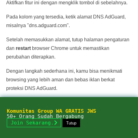
Aktifkan fitur ini dengan mengklik tombol di sebelahnya.
Pada kolom yang tersedia, ketik alamat DNS AdGuard,
misalnya "dns.adguard.com".
Setelah memasukkan alamat, tutup halaman pengaturan
dan
restart
browser Chrome untuk memastikan
perubahan diterapkan.
Dengan langkah sederhana ini, kamu bisa menikmati
browsing yang lebih aman dan bebas iklan berkat
proteksi DNS AdGuard.
Jangan lupa untuk mengecek kembali apakah DNS
Komunitas Group WA GRATIS JWS
sudah berjalan dengan benar melalui situs pengecekan
50+ Orang Sudah Bergabung
DNS. Mudah dan cepat, bukan? Selamat mencoba!
Join Sekarang..
Tutup