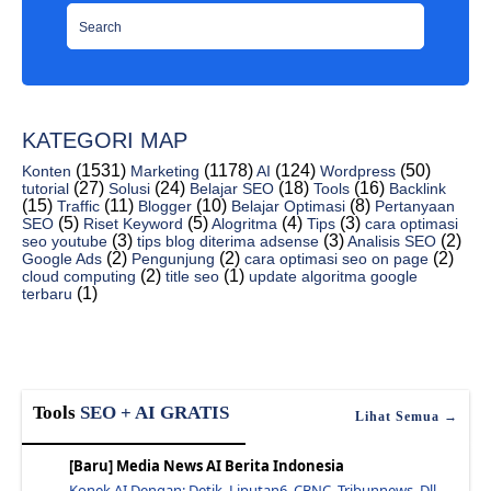
7 Cara Amankan Kode Verifikasi OTP, Cegah Penipuan...
AI Kesimpulan Makalah Generator, Otomatis Online G...
Rekomendasi Terbaik Absensi Kehadiran Karyawan Online
Ai Kesimpulan Jurnal, Membuat Kesimpulan Otomatis ...
7 Rekomendasi Aplikasi Absensi Online AI Terbaik
KATEGORI MAP
Mengenal Powerdrill Ai Pricing Alternative Chat Free
(1531)
(1178)
(124)
(50)
Konten
Marketing
AI
Wordpress
(27)
(24)
(18)
(16)
tutorial
Solusi
Belajar SEO
Tools
Backlink
10 Rekomendasi Aplikasi Absensi Online Karyawan Te...
(15)
(11)
(10)
(8)
Traffic
Blogger
Belajar Optimasi
Pertanyaan
(5)
(5)
(4)
(3)
Mengenal Lensgo AI Image Generator Free Alternative
SEO
Riset Keyword
Alogritma
Tips
cara optimasi
(3)
(3)
(2)
seo youtube
tips blog diterima adsense
Analisis SEO
Aplikasi WA Bisnis, Definisi, Kelebihan, Dan Cara ...
(2)
(2)
(2)
Google Ads
Pengunjung
cara optimasi seo on page
(2)
(1)
cloud computing
title seo
update algoritma google
(1)
terbaru
Tools
SEO + AI GRATIS
Lihat Semua →
[Baru] Media News AI Berita Indonesia
Konek AI Dengan: Detik, Liputan6, CBNC, Tribunnews, Dll