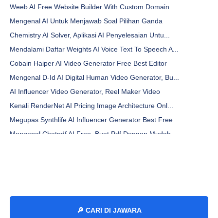
Weeb AI Free Website Builder With Custom Domain
Mengenal AI Untuk Menjawab Soal Pilihan Ganda
Chemistry AI Solver, Aplikasi AI Penyelesaian Untu...
Mendalami Daftar Weights AI Voice Text To Speech A...
Cobain Haiper AI Video Generator Free Best Editor
Mengenal D-Id AI Digital Human Video Generator, Bu...
AI Influencer Video Generator, Reel Maker Video
Kenali RenderNet AI Pricing Image Architecture Onl...
Megupas Synthlife AI Influencer Generator Best Free
Mengenal Chatpdf AI Free, Buat Pdf Dengan Mudah
Tips Menggunakan Peo AI Chat Bot Online Free
Mengenal Kipper AI Detector Free, Menulis Otomatis...
Kesimpulan Otomatis AI Pdf Generator, Meringkas Fi...
Cara Cek Kata Sandi Email Di HP Dengan Mudah, Tips...
Kesimpulan Otomatis AI Generator Jurnal Onlie Gratis
🔎 CARI DI JAWARA