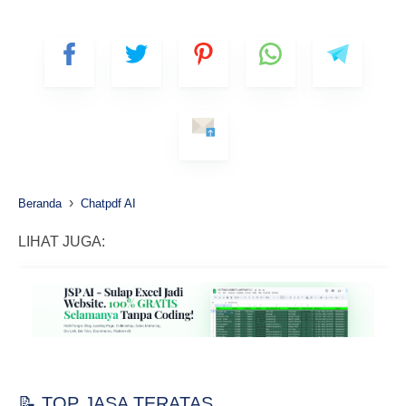
›
Beranda
Chatpdf AI
LIHAT JUGA:
📝 TOP JASA TERATAS