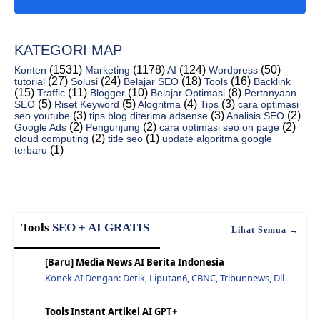
Strategi Mengoptimalkan Pendapatan Blog Dengan Goo...
Tips Meningkatkan Penghasilan Blog Dengan Google A...
KATEGORI MAP
Berepa Penghasilan AdSense Blog? Dari 0 Hingga Sukses
(1531)
(1178)
(124)
(50)
Konten
Marketing
AI
Wordpress
Trik Cuan dari Monetisasi Situs Website Jangka Pan...
(27)
(24)
(18)
(16)
tutorial
Solusi
Belajar SEO
Tools
Backlink
(15)
(11)
(10)
(8)
Traffic
Blogger
Belajar Optimasi
Pertanyaan
Menerapkan Iklan Google AdSense Di Situs Web Anda
(5)
(5)
(4)
(3)
SEO
Riset Keyword
Alogritma
Tips
cara optimasi
(3)
(3)
(2)
seo youtube
tips blog diterima adsense
Analisis SEO
Mendapatkan Keuntungan Dari Google AdSense Di Situ...
(2)
(2)
(2)
Google Ads
Pengunjung
cara optimasi seo on page
(2)
(1)
cloud computing
title seo
update algoritma google
Kunci Sukses Monetisasi Situs Web Anda Di 2023
(1)
terbaru
Syarat Google AdSense Website Agar Mudah Di Terima
Tips Dan Trik Tembus AdSanse Dengan Woredpress
Panduan Lengkap Persyaratan AdSense Untuk Situs Wo...
Memahami Kebijakan AdSense Untuk WordPress Ads
Tools
SEO + AI GRATIS
Lihat Semua →
Daftar AdSense Sukses Untuk Situs WordPress
[Baru] Media News AI Berita Indonesia
Syarat AdSense WordPress Pelajari, Pengetahuan, Ke...
Konek AI Dengan: Detik, Liputan6, CBNC, Tribunnews, Dll
Menghadirkan Majalah Online Terkenal Berbasis Word...
Membangun Situs Web Musik Internasional Dengan Wor...
Tools Instant Artikel AI GPT+