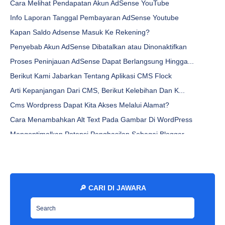
Cara Melihat Pendapatan Akun AdSense YouTube
Info Laporan Tanggal Pembayaran AdSense Youtube
Kapan Saldo Adsense Masuk Ke Rekening?
Penyebab Akun AdSense Dibatalkan atau Dinonaktifkan
Proses Peninjauan AdSense Dapat Berlangsung Hingga...
Berikut Kami Jabarkan Tentang Aplikasi CMS Flock
Arti Kepanjangan Dari CMS, Berikut Kelebihan Dan K...
Cms Wordpress Dapat Kita Akses Melalui Alamat?
Cara Menambahkan Alt Text Pada Gambar Di WordPress
Mengoptimalkan Potensi Penghasilan Sebagai Blogger...
Mengukur Potensi Penghasilan Blogger Pemula [Wajib...
Berapa Penghasilan Yang Dapat Diharapkan Oleh Blog...
Berapa Penghasilan Blogger Pemula? Cukup 3 Artikel...
🔎 CARI DI JAWARA
Panduan Lengkap Hasilkan Uang Dengan Google AdSens...
Membangun Pendapatan Pasif Dengan Google AdSense D...
Jumlah Penghasilan Yang Dapat Diperoleh Dari Googl...