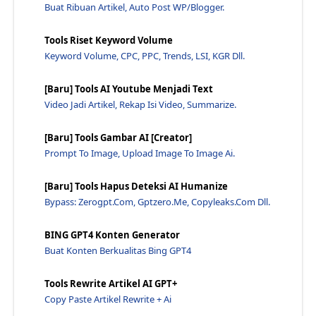
Menyajikan Konten Media Yang Kaya Dengan WordPress
Buat Ribuan Artikel, Auto Post WP/Blogger.
Bagaimana Membangun Situs Web Multinasional Dengan...
Tools Riset Keyword Volume
Sebutkan Contoh Website WordPress Yang Sudah Sukses
Keyword Volume, CPC, PPC, Trends, LSI, KGR Dll.
Contoh Slogan Situs WordPress Agar Lebih Menarik
Tips Mendapatkan Uang Dari Blog WordPress Gratis D...
[Baru] Tools AI Youtube Menjadi Text
Video Jadi Artikel, Rekap Isi Video, Summarize.
Cuan AdSense Di WordPress Gratis: Panduan Lengkap ...
Membuat Uang Dari WordPress Gratis Dengan AdSense
[Baru] Tools Gambar AI [Creator]
Menggali Kemampuan AdSense Di WordPress Gratis
Prompt To Image, Upload Image To Image Ai.
Kapan Landing Page Memerlukan Domain Premium?
[Baru] Tools Hapus Deteksi AI Humanize
Tips Membuat Landing Page Tanpa Domain Premium
Bypass: Zerogpt.com, Gptzero.me, Copyleaks.com Dll.
Membangun Efektivitas Landing Page Tanpa Domain Pr...
Pentingnya Domain Premium Untuk Landing Page
BING GPT4 Konten Generator
Buat Konten Berkualitas Bing GPT4
Apakah Landing Page Butuh Domain Premium?
Tips Landing Page Penjualan dengan Desain Simpel D...
Tools Rewrite Artikel AI GPT+
Pentingnya Landing Page Penjualan Yang Menarik Dan...
Copy Paste Artikel Rewrite + Ai
Bagaimana Landing Page Yang Sukses Meningkatkan Pe...