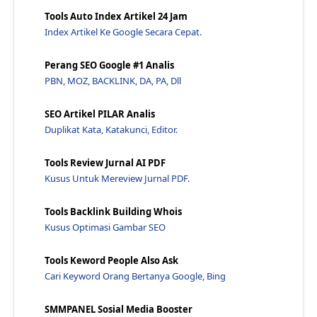
Tools Auto Index Artikel 24 Jam
Landing Page Yang Efektif Untuk Meningkatkan Penju...
Index Artikel Ke Google Secara Cepat.
Contoh Landing Page Penjualan Yang Tinggi Konversi
Splog Dan Dampak Buruknya Terhadap Bisnis Online Anda
Perang SEO Google #1 Analis
Mengapa Splog Merugikan Dan Bagaimana Menghindarinya
PBN, MOZ, BACKLINK, DA, PA, Dll
Membedah Splog: Jenis-Jenis Konten Yang Tidak Berm...
SEO Artikel PILAR Analis
Konten Dari Blog Jenis Splog Adalah Berupa?
Duplikat Kata, Katakunci, Editor.
Tips untuk Meningkatkan Kualitas Konten dan SEO
Squarespace untuk Membuat Blog Profesional: Tips d...
Tools Review Jurnal AI PDF
Kusus Untuk Mereview Jurnal PDF.
Platform Blogging: Jenis-Jenis Blog Berdasarkan Pl...
Menurut Platformnya Jenis Blog Yang Dapat Dibedaka...
Tools Backlink Building Whois
Mengapa Moblog Semakin Populer? Exploring The Rise
Kusus Optimasi Gambar SEO
Menciptakan Konten Yang Menarik Untuk Moblog: Tips...
Tools Keword People Also Ask
Mengoptimalkan Moblog Anda: Tips SEO Dan Pemasaran
Cari Keyword Orang Bertanya Google, Bing
Moblog Merupakan Salah Satu Jenis Blog Berdasarkan?
Jenis Blog Yang Dibedakan Menurut Platformnya Adalah?
SMMPANEL Sosial Media Booster